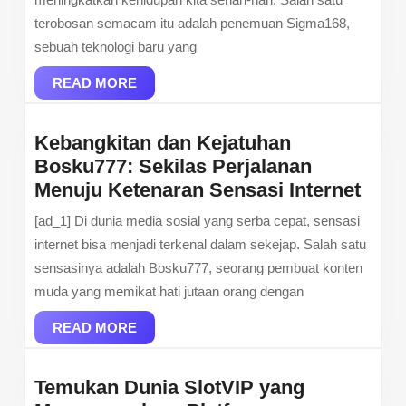
dalam
terobosan semacam itu adalah penemuan Sigma168,
Teknologi
sebuah teknologi baru yang
READ
READ MORE
MORE
Kebangkitan dan Kejatuhan
Bosku777: Sekilas Perjalanan
Keba
Menuju Ketenaran Sensasi Internet
dan
[ad_1] Di dunia media sosial yang serba cepat, sensasi
Keja
internet bisa menjadi terkenal dalam sekejap. Salah satu
Bosk
sensasinya adalah Bosku777, seorang pembuat konten
Seki
muda yang memikat hati jutaan orang dengan
Perj
READ
Menu
READ MORE
MORE
Kete
Sens
Temukan Dunia SlotVIP yang
Inter