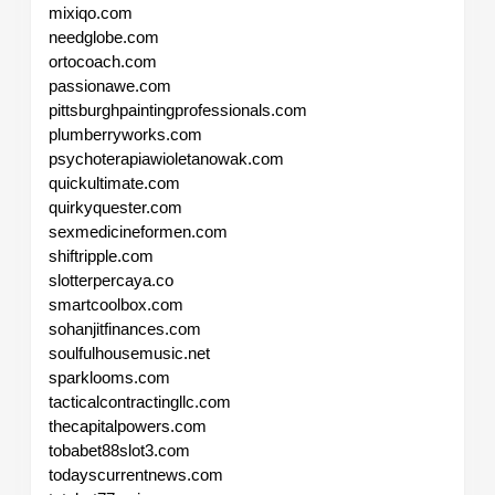
mixiqo.com
needglobe.com
ortocoach.com
passionawe.com
pittsburghpaintingprofessionals.com
plumberryworks.com
psychoterapiawioletanowak.com
quickultimate.com
quirkyquester.com
sexmedicineformen.com
shiftripple.com
slotterpercaya.co
smartcoolbox.com
sohanjitfinances.com
soulfulhousemusic.net
sparklooms.com
tacticalcontractingllc.com
thecapitalpowers.com
tobabet88slot3.com
todayscurrentnews.com