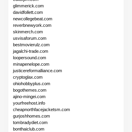
glimmerick.com
davidfollett.com
newcollegebeat.com
reverbnewyork.com
skinmerch.com
usvisaforum.com
bestmovierulz.com
jagalchi-trade.com
loopersound.com
minapenelope.com
justicereformalliance.com
cryptoglax.com
ohiohobbyplus.com
bogothemes.com
ajino-mingei.com
yourfreehost.info
cheapnorthfacejacketsm.com
gurjoshhomes.com
tombradydiet.com
bonthaiclub.com