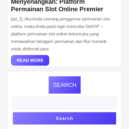
Menyenangkan: Platform
Temuka
Permainan Slot Online Premier
Dunia
[ad_1] Jika Anda seorang penggemar permainan slot
SlotVIP
online, maka Anda pasti ingin mencoba SlotVIP –
yang
platform permainan slot online terkemuka yang
Menyena
menawarkan beragam permainan dan fitur menarik
Platform
untuk dinikmati para
Permain
READ
Slot
READ MORE
MORE
Online
Premier
SEARCH
Search