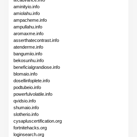
aminityio.info
amiolahu.info
ampacheme.info
ampullahu.info
aromaxme.info
asserthatecontrast.info
atenderme.info
bangumiio.info
bekosunhu.info
beneficialgrandiose.info
blomaio.info
dosellinfoplete.info
podtubeio.info
powerfulvolatile.info
qvidsio.info
shumaio.info
slotherio.info
cysapluscertification.org
fortnitehacks.org
loginsearch.org