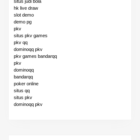
situs judi bola
hk live draw
slot demo
demo pg
pkv
situs pkv games
pkv qq
dominoqq pkv
pkv games bandarqq
pkv
dominoqq
bandarqq
poker online
situs qq
situs pkv
dominoqq pkv