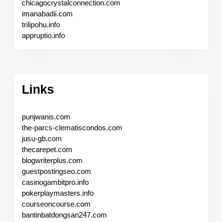
chicagocrystalconnection.com
imanabadii.com
trilipohu.info
appruptio.info
Links
punjwanis.com
the-parcs-clematiscondos.com
jusu-gb.com
thecarepet.com
blogwriterplus.com
guestpostingseo.com
casinogambitpro.info
pokerplaymasters.info
courseoncourse.com
bantinbatdongsan247.com