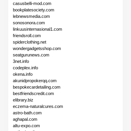
casusbelli-mod.com
bookplatesociety.com
lebnewsmedia.com
sonosonora.com
linkuusinternasional1.com
friendsroll.com
spiderclothing.net
wondergadgetsshop.com
seatgurunews.com
3net.info
codeplex.info
okena.info
akunidpropokerqq.com
bespokecardetailing.com
bestfriendscredit.com
elibrary.biz
eczema-naturalcures.com
astro-bath.com
aghapal.com
altu-expo.com