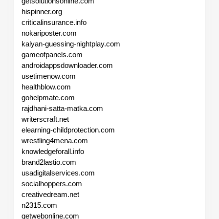
getsolutionsonline.com
hispinner.org
criticalinsurance.info
nokariposter.com
kalyan-guessing-nightplay.com
gameofpanels.com
androidappsdownloader.com
usetimenow.com
healthblow.com
gohelpmate.com
rajdhani-satta-matka.com
writerscraft.net
elearning-childprotection.com
wrestling4mena.com
knowledgeforall.info
brand2lastio.com
usadigitalservices.com
socialhoppers.com
creativedream.net
n2315.com
getwebonline.com