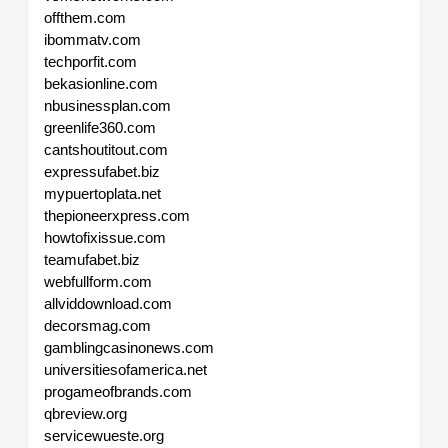
offthem.com
ibommatv.com
techporfit.com
bekasionline.com
nbusinessplan.com
greenlife360.com
cantshoutitout.com
expressufabet.biz
mypuertoplata.net
thepioneerxpress.com
howtofixissue.com
teamufabet.biz
webfullform.com
allviddownload.com
decorsmag.com
gamblingcasinonews.com
universitiesofamerica.net
progameofbrands.com
qbreview.org
servicewueste.org