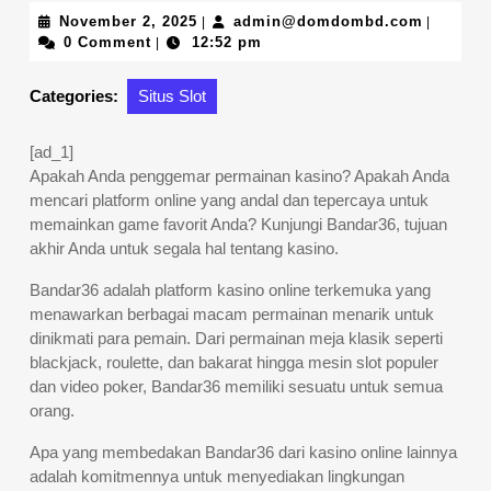
November
admin@
November 2, 2025
admin@domdombd.com
|
|
2,
0 Comment
12:52 pm
|
2025
Categories:
Situs Slot
[ad_1]
Apakah Anda penggemar permainan kasino? Apakah Anda
mencari platform online yang andal dan tepercaya untuk
memainkan game favorit Anda? Kunjungi Bandar36, tujuan
akhir Anda untuk segala hal tentang kasino.
Bandar36 adalah platform kasino online terkemuka yang
menawarkan berbagai macam permainan menarik untuk
dinikmati para pemain. Dari permainan meja klasik seperti
blackjack, roulette, dan bakarat hingga mesin slot populer
dan video poker, Bandar36 memiliki sesuatu untuk semua
orang.
Apa yang membedakan Bandar36 dari kasino online lainnya
adalah komitmennya untuk menyediakan lingkungan