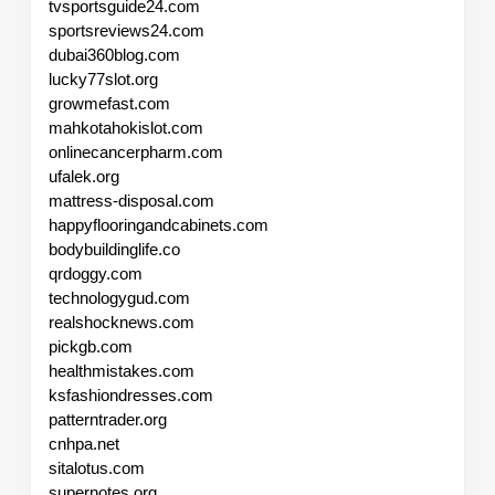
tvsportsguide24.com
sportsreviews24.com
dubai360blog.com
lucky77slot.org
growmefast.com
mahkotahokislot.com
onlinecancerpharm.com
ufalek.org
mattress-disposal.com
happyflooringandcabinets.com
bodybuildinglife.co
qrdoggy.com
technologygud.com
realshocknews.com
pickgb.com
healthmistakes.com
ksfashiondresses.com
patterntrader.org
cnhpa.net
sitalotus.com
supernotes.org