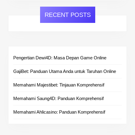
RECENT POSTS
Pengertian Dewi4D: Masa Depan Game Online
GajiBet: Panduan Utama Anda untuk Taruhan Online
Memahami Majestibet: Tinjauan Komprehensif
Memahami Saung4D: Panduan Komprehensif
Memahami Ahlicasino: Panduan Komprehensif