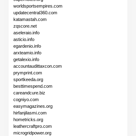
worldsportsempires.com
updatecentral360.com
katamastah.com
zqscore.net
aseleraio.info
asticio.info
egardenio.info
arxteamio.info
getalexio.info
accountaudittaxcon.com
prymprint.com
sportkeeda.org
besttimespend.com
careandcure.biz
cogniyo.com
easymagazines.org
hirfanjilasmi.com
hometricks.org
leathercraftpro.com
microgridpower.org