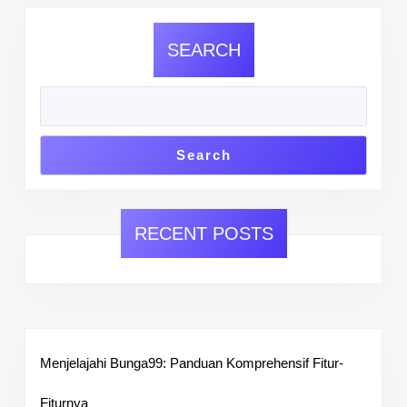
Artis
SEARCH
Search
RECENT POSTS
Menjelajahi Bunga99: Panduan Komprehensif Fitur-
Fiturnya