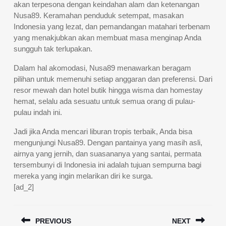
akan terpesona dengan keindahan alam dan ketenangan
Nusa89. Keramahan penduduk setempat, masakan
Indonesia yang lezat, dan pemandangan matahari terbenam
yang menakjubkan akan membuat masa menginap Anda
sungguh tak terlupakan.
Dalam hal akomodasi, Nusa89 menawarkan beragam
pilihan untuk memenuhi setiap anggaran dan preferensi. Dari
resor mewah dan hotel butik hingga wisma dan homestay
hemat, selalu ada sesuatu untuk semua orang di pulau-
pulau indah ini.
Jadi jika Anda mencari liburan tropis terbaik, Anda bisa
mengunjungi Nusa89. Dengan pantainya yang masih asli,
airnya yang jernih, dan suasananya yang santai, permata
tersembunyi di Indonesia ini adalah tujuan sempurna bagi
mereka yang ingin melarikan diri ke surga.
[ad_2]
Post
PREVIOUS
NEXT
navigation