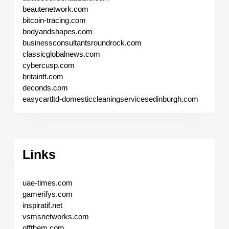
beautenetwork.com
bitcoin-tracing.com
bodyandshapes.com
businessconsultantsroundrock.com
classicglobalnews.com
cybercusp.com
britaintt.com
deconds.com
easycartltd-domesticcleaningservicesedinburgh.com
Links
uae-times.com
gamerifys.com
inspiratif.net
vsmsnetworks.com
offthem.com