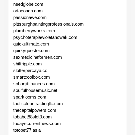
needglobe.com
ortocoach.com
passionawe.com
pittsburghpaintingprofessionals.com
plumberryworks.com
psychoterapiawioletanowak.com
quickultimate.com
quirkyquester.com
sexmedicineformen.com
shiftripple.com
slotterpercaya.co
smartcoolbox.com
sohanjitfinances.com
soulfulhousemusic.net
sparklooms.com
tacticalcontractingllc.com
thecapitalpowers.com
tobabet88slot3.com
todayscurrentnews.com
totobet77.asia