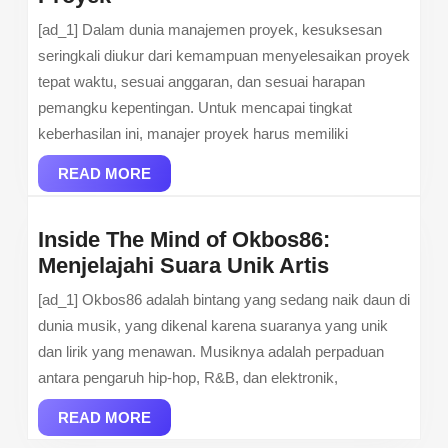
Kunci
[ad_1] Dalam dunia manajemen proyek, kesuksesan
Membuka
seringkali diukur dari kemampuan menyelesaikan proyek
Kesuksesan
tepat waktu, sesuai anggaran, dan sesuai harapan
dalam
pemangku kepentingan. Untuk mencapai tingkat
Manajemen
keberhasilan ini, manajer proyek harus memiliki
Proyek
READ
READ MORE
MORE
Inside The Mind of Okbos86:
Inside
Menjelajahi Suara Unik Artis
The
[ad_1] Okbos86 adalah bintang yang sedang naik daun di
Mind
dunia musik, yang dikenal karena suaranya yang unik
of
dan lirik yang menawan. Musiknya adalah perpaduan
Okbos86:
antara pengaruh hip-hop, R&B, dan elektronik,
Menjelajahi
READ
Suara
READ MORE
MORE
Unik