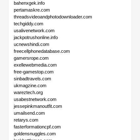
bahenxgek.info
pertamaskre.com
threadsvideoandphotodownloader.com
techgiddy.com
usalivenetwork.com
jackpotrushonline.info
ucnewshindi.com
freecellphonedatabase.com
gamersrope.com
exellewebmedia.com
free-gamestop.com
sinbadtravels.com
ukmagzine.com
wareztech.org
usabestnetwork.com
jessepinkmanoutfit.com
umailsend.com
retarys.com
fasterformationcpf.com
goldensnuggles.com