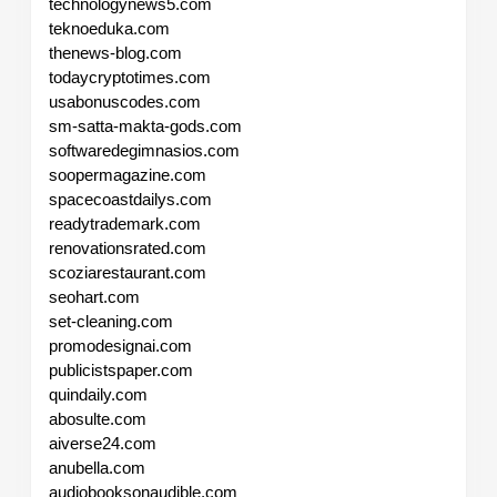
technologynews5.com
teknoeduka.com
thenews-blog.com
todaycryptotimes.com
usabonuscodes.com
sm-satta-makta-gods.com
softwaredegimnasios.com
soopermagazine.com
spacecoastdailys.com
readytrademark.com
renovationsrated.com
scoziarestaurant.com
seohart.com
set-cleaning.com
promodesignai.com
publicistspaper.com
quindaily.com
abosulte.com
aiverse24.com
anubella.com
audiobooksonaudible.com