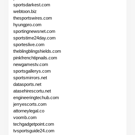
sportsdarkest.com
webtoon.biz
thesportswires.com
hyungpro.com
sportingnewsnet.com
sportstime24day.com
sporteslive.com
theblingblingshields.com
pinkfrenchtipnails.com
newgamestv.com
sportsgallerys.com
sportsmirrors.net
datasports.net
atasehirescortu.net
engineeringtechub.com
jerryescorts.com
attorneylegal.co
voomb.com
techgadgetpoint.com
tvsportsguide24.com