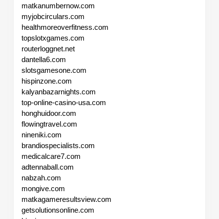
matkanumbernow.com
myjobcirculars.com
healthmoreoverfitness.com
topslotxgames.com
routerloggnet.net
dantella6.com
slotsgamesone.com
hispinzone.com
kalyanbazarnights.com
top-online-casino-usa.com
honghuidoor.com
flowingtravel.com
nineniki.com
brandiospecialists.com
medicalcare7.com
adtennaball.com
nabzah.com
mongive.com
matkagameresultsview.com
getsolutionsonline.com