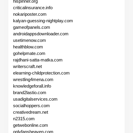
hispinner.org
criticalinsurance.info
nokariposter.com
kalyan-guessing-nightplay.com
gameofpanels.com
androidappsdownloader.com
usetimenow.com
healthblow.com
gohelpmate.com
rajdhani-satta-matka.com
writerscraft.net
elearning-childprotection.com
wrestling4mena.com
knowledgeforall.info
brand2lastio.com
usadigitalservices.com
socialhoppers.com
creativedream.net
n2315.com
getwebonline.com
onlyfansheaven.com