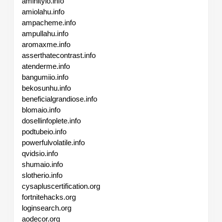
aminityio.info
amiolahu.info
ampacheme.info
ampullahu.info
aromaxme.info
asserthatecontrast.info
atenderme.info
bangumiio.info
bekosunhu.info
beneficialgrandiose.info
blomaio.info
dosellinfoplete.info
podtubeio.info
powerfulvolatile.info
qvidsio.info
shumaio.info
slotherio.info
cysapluscertification.org
fortnitehacks.org
loginsearch.org
aodecor.org