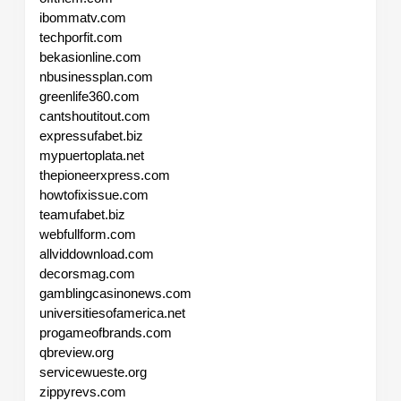
ibommatv.com
techporfit.com
bekasionline.com
nbusinessplan.com
greenlife360.com
cantshoutitout.com
expressufabet.biz
mypuertoplata.net
thepioneerxpress.com
howtofixissue.com
teamufabet.biz
webfullform.com
allviddownload.com
decorsmag.com
gamblingcasinonews.com
universitiesofamerica.net
progameofbrands.com
qbreview.org
servicewueste.org
zippyrevs.com