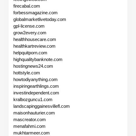
firecabal.com
forbessmagazine.com
globalmarketlivetoday.com
gpl-license.com
grow2every.com
healthhousecare.com
healthkartreview.com
helpquitporn.com
highqualitybanknote.com
hostingnews24.com
hottstyle.com
howtodiyanything.com
inspiringearthlings.com
investindependent.com
kralbozguncu1.com
landscapinggainesvillefl.com
maisonhauturier.com
mascreator.com
menafahmi.com
mukhtarmeer.com