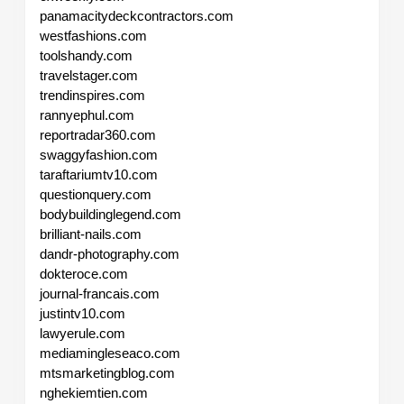
panamacitydeckcontractors.com
westfashions.com
toolshandy.com
travelstager.com
trendinspires.com
rannyephul.com
reportradar360.com
swaggyfashion.com
taraftariumtv10.com
questionquery.com
bodybuildinglegend.com
brilliant-nails.com
dandr-photography.com
dokteroce.com
journal-francais.com
justintv10.com
lawyerule.com
mediamingleseaco.com
mtsmarketingblog.com
nghekiemtien.com