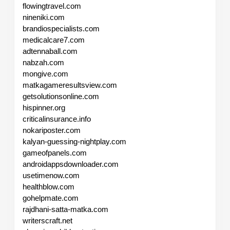
flowingtravel.com
nineniki.com
brandiospecialists.com
medicalcare7.com
adtennaball.com
nabzah.com
mongive.com
matkagameresultsview.com
getsolutionsonline.com
hispinner.org
criticalinsurance.info
nokariposter.com
kalyan-guessing-nightplay.com
gameofpanels.com
androidappsdownloader.com
usetimenow.com
healthblow.com
gohelpmate.com
rajdhani-satta-matka.com
writerscraft.net