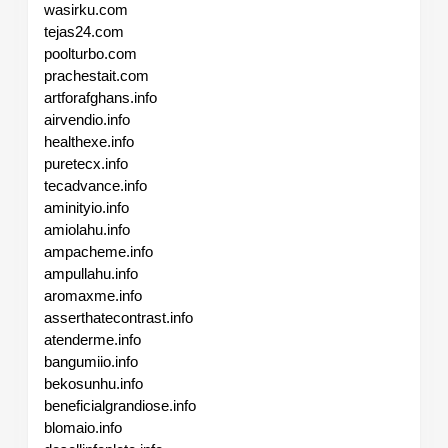
wasirku.com
tejas24.com
poolturbo.com
prachestait.com
artforafghans.info
airvendio.info
healthexe.info
puretecx.info
tecadvance.info
aminityio.info
amiolahu.info
ampacheme.info
ampullahu.info
aromaxme.info
asserthatecontrast.info
atenderme.info
bangumiio.info
bekosunhu.info
beneficialgrandiose.info
blomaio.info