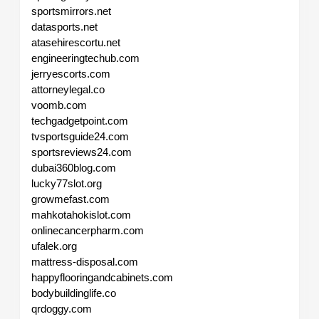
sportsmirrors.net
datasports.net
atasehirescortu.net
engineeringtechub.com
jerryescorts.com
attorneylegal.co
voomb.com
techgadgetpoint.com
tvsportsguide24.com
sportsreviews24.com
dubai360blog.com
lucky77slot.org
growmefast.com
mahkotahokislot.com
onlinecancerpharm.com
ufalek.org
mattress-disposal.com
happyflooringandcabinets.com
bodybuildinglife.co
qrdoggy.com