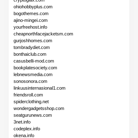
ohiohobbyplus.com
bogothemes.com
ajino-mingei.com
yourfreehost.info
cheapnorthfacejacketsm.com
gurjoshhomes.com
tombradydiet.com
bonthaiclub.com
casusbelli-mod.com
bookplatesociety.com
lebnewsmedia.com
sonosonora.com
linkuusinternasional1.com
friendsroll.com
spiderclothing.net
wondergadgetsshop.com
seatgurunews.com
3net.info
codeplex.info
okena.info