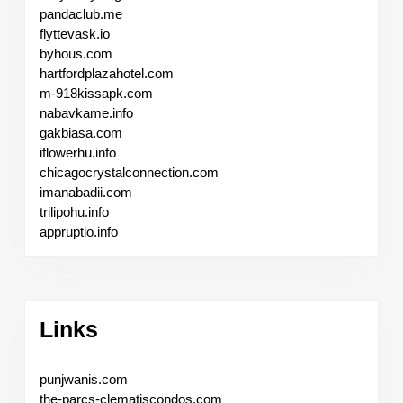
pandaclub.me
flyttevask.io
byhous.com
hartfordplazahotel.com
m-918kissapk.com
nabavkame.info
gakbiasa.com
iflowerhu.info
chicagocrystalconnection.com
imanabadii.com
trilipohu.info
appruptio.info
Links
punjwanis.com
the-parcs-clematiscondos.com