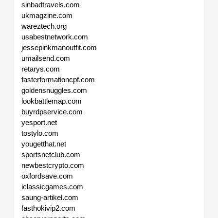
sinbadtravels.com
ukmagzine.com
wareztech.org
usabestnetwork.com
jessepinkmanoutfit.com
umailsend.com
retarys.com
fasterformationcpf.com
goldensnuggles.com
lookbattlemap.com
buyrdpservice.com
yesport.net
tostylo.com
yougetthat.net
sportsnetclub.com
newbestcrypto.com
oxfordsave.com
iclassicgames.com
saung-artikel.com
fasthokivip2.com