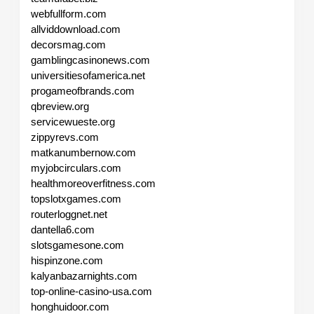
webfullform.com
allviddownload.com
decorsmag.com
gamblingcasinonews.com
universitiesofamerica.net
progameofbrands.com
qbreview.org
servicewueste.org
zippyrevs.com
matkanumbernow.com
myjobcirculars.com
healthmoreoverfitness.com
topslotxgames.com
routerloggnet.net
dantella6.com
slotsgamesone.com
hispinzone.com
kalyanbazarnights.com
top-online-casino-usa.com
honghuidoor.com