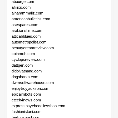
abourge.com
afiliixs.com
alharammallz.com
americanbulletins.com
asespares.com
arabianstime.com
atticabblues.com
autometropolist.com
beautycreamreview.com
coinmoh.com
cyclopsreview.com
dattgen.com
didoivatnang.com
dogsbarks.com
dwmsoftwarehouse.com
enjoytroyjackson.com
epicaimbots.com
etech4news.com
expresspsychedelicsshop.com
fashionistani.com
feelingswed.com