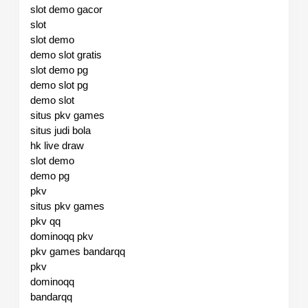
slot demo gacor
slot
slot demo
demo slot gratis
slot demo pg
demo slot pg
demo slot
situs pkv games
situs judi bola
hk live draw
slot demo
demo pg
pkv
situs pkv games
pkv qq
dominoqq pkv
pkv games bandarqq
pkv
dominoqq
bandarqq