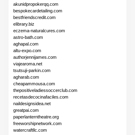
akunidpropokerqq.com
bespokecardetailing.com
bestfriendscredit.com
elibrary.biz
eczema-naturalcures.com
astro-bath.com
aghapal.com
altu-expo.com
authorjennijames.com
viajearoma.net
tsutsuji-parkin.com
agharab.com
cheapammousa.com
thepositiveladiessoccerclub.com
recetasdecocinafaciles.com
naildesignsidea.net
greatpai.com
paperlanterntheatre.org
freeworshipnetwork.com
watercraftllc.com