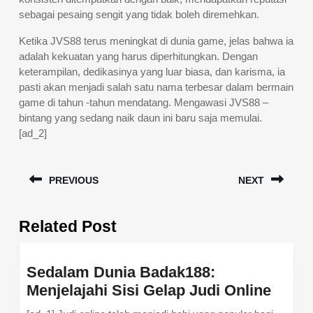
sebagai pesaing sengit yang tidak boleh diremehkan.
Ketika JVS88 terus meningkat di dunia game, jelas bahwa ia
adalah kekuatan yang harus diperhitungkan. Dengan
keterampilan, dedikasinya yang luar biasa, dan karisma, ia
pasti akan menjadi salah satu nama terbesar dalam bermain
game di tahun -tahun mendatang. Mengawasi JVS88 –
bintang yang sedang naik daun ini baru saja memulai.
[ad_2]
Post
PREVIOUS
NEXT
navigation
Previous
Next
Related Post
post:
post:
Sedalam Dunia Badak188:
Seda
Menjelajahi Sisi Gelap Judi Online
Dunia