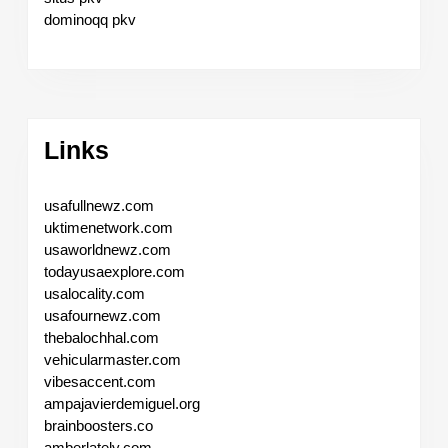
dominoqq pkv
Links
usafullnewz.com
uktimenetwork.com
usaworldnewz.com
todayusaexplore.com
usalocality.com
usafournewz.com
thebalochhal.com
vehicularmaster.com
vibesaccent.com
ampajavierdemiguel.org
brainboosters.co
amberlately.com