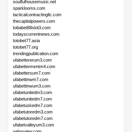
soulfulhousemusic.net
sparklooms.com
tacticalcontractingllc.com
thecapitalpowers.com
tobabet88slot3.com
todayscurrentnews.com
totobet77.asia
totobet77.org
trendingpublication.com
ufabettererum3.com
ufabettermentm4.com
ufabettersum7.com
ufabettinwm7.com
ufabettinwum3.com
ufabetunitedm3.com
ufabetunitedm7.com
ufabetuskedm7.com
ufabetutoredm3.com
ufabetutoredm7.com
ufabetvalleyum3.com
veloxview.com