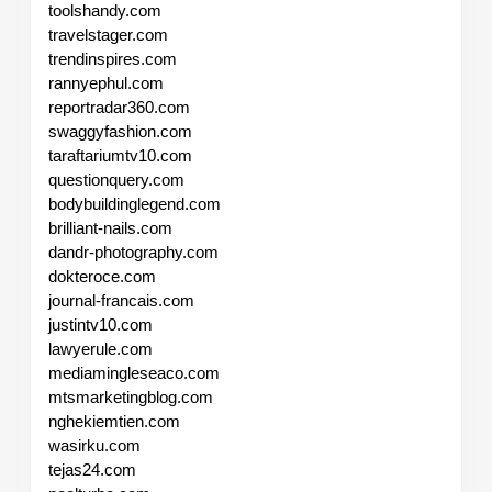
toolshandy.com
travelstager.com
trendinspires.com
rannyephul.com
reportradar360.com
swaggyfashion.com
taraftariumtv10.com
questionquery.com
bodybuildinglegend.com
brilliant-nails.com
dandr-photography.com
dokteroce.com
journal-francais.com
justintv10.com
lawyerule.com
mediamingleseaco.com
mtsmarketingblog.com
nghekiemtien.com
wasirku.com
tejas24.com