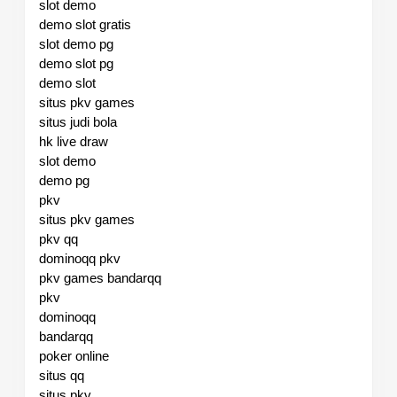
slot demo
demo slot gratis
slot demo pg
demo slot pg
demo slot
situs pkv games
situs judi bola
hk live draw
slot demo
demo pg
pkv
situs pkv games
pkv qq
dominoqq pkv
pkv games bandarqq
pkv
dominoqq
bandarqq
poker online
situs qq
situs pkv