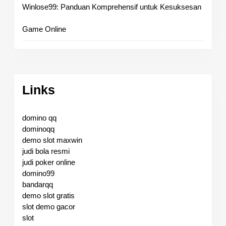
Winlose99: Panduan Komprehensif untuk Kesuksesan
Game Online
Links
domino qq
dominoqq
demo slot maxwin
judi bola resmi
judi poker online
domino99
bandarqq
demo slot gratis
slot demo gacor
slot