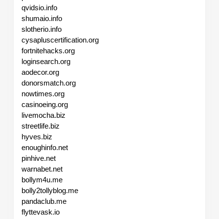
qvidsio.info
shumaio.info
slotherio.info
cysapluscertification.org
fortnitehacks.org
loginsearch.org
aodecor.org
donorsmatch.org
nowtimes.org
casinoeing.org
livemocha.biz
streetlife.biz
hyves.biz
enoughinfo.net
pinhive.net
warnabet.net
bollym4u.me
bolly2tollyblog.me
pandaclub.me
flyttevask.io