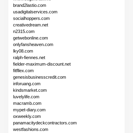
brand2lastio.com
usadigitalservices.com
socialhoppers.com
creativedream.net
n2315.com
getwebonline.com
onlyfansheaven.com
lky08.com
ralph-fiennes.net
fielder-maximum-discount.net
fitfllex.com
genesisbusinesscredit.com
inforuang.com
kindsmarket.com
luvelylife.com
macramb.com
mypet-diary.com
oxweekly.com
panamacitydeckcontractors.com
westfashions.com