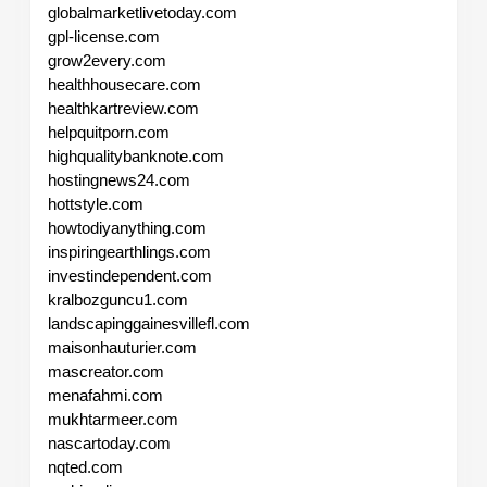
globalmarketlivetoday.com
gpl-license.com
grow2every.com
healthhousecare.com
healthkartreview.com
helpquitporn.com
highqualitybanknote.com
hostingnews24.com
hottstyle.com
howtodiyanything.com
inspiringearthlings.com
investindependent.com
kralbozguncu1.com
landscapinggainesvillefl.com
maisonhauturier.com
mascreator.com
menafahmi.com
mukhtarmeer.com
nascartoday.com
nqted.com