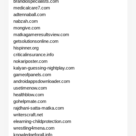
brandiospecialists.com
medicalcare7.com
adtennaball.com
nabzah.com
mongive.com
matkagameresultsview.com
getsolutionsonline.com
hispinner.org
criticalinsurance.info
nokariposter.com
kalyan-guessing-nightplay.com
gameofpanels.com
androidappsdownloader.com
usetimenow.com
healthblow.com
gohelpmate.com
rajdhani-satta-matka.com
writerscraft.net
elearning-childprotection.com
wrestling4mena.com
knowledgeforall.info