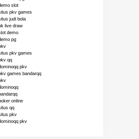
demo slot
situs pkv games
situs judi bola
hk live draw
slot demo
demo pg
pkv
situs pkv games
pkv qq
dominoqq pkv
pkv games bandarqq
pkv
dominoqq
bandarqq
poker online
situs qq
situs pkv
dominoqq pkv