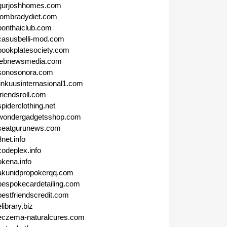
gurjoshhomes.com
tombradydiet.com
bonthaiclub.com
casusbelli-mod.com
bookplatesociety.com
lebnewsmedia.com
sonosonora.com
linkuusinternasional1.com
friendsroll.com
spiderclothing.net
wondergadgetsshop.com
seatgurunews.com
3net.info
codeplex.info
okena.info
akunidpropokerqq.com
bespokecardetailing.com
bestfriendscredit.com
elibrary.biz
eczema-naturalcures.com