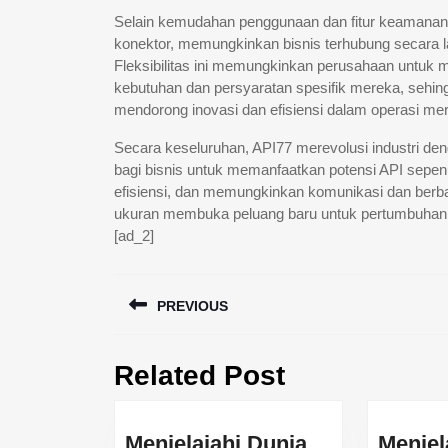
Selain kemudahan penggunaan dan fitur keamanan
konektor, memungkinkan bisnis terhubung secara la
Fleksibilitas ini memungkinkan perusahaan untuk
kebutuhan dan persyaratan spesifik mereka, seh
mendorong inovasi dan efisiensi dalam operasi me
Secara keseluruhan, API77 merevolusi industri d
bagi bisnis untuk memanfaatkan potensi API sep
efisiensi, dan memungkinkan komunikasi dan berba
ukuran membuka peluang baru untuk pertumbuhan d
[ad_2]
Post
PREVIOUS
navigation
Previous
Related Post
post:
Menjelajahi Dunia
Menjel