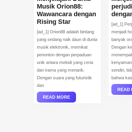
Musik Orion88:
perjud
Wawancara dengan
dengan
Menjelajahi
Rising Star
[ad_1] Perj
Dunia
[ad_1] Orion88 adalah bintang
menjadi ho
Musik
yang sedang naik daun di dunia
banyak ora
Orion88:
musik elektronik, memikat
Dengan k
Wawancara
penonton dengan perpaduan
menempatk
dengan
unik antara melodi yang ceria
kenyaman
Rising
dan irama yang menarik.
sendiri, t
Star
Dengan suara yang futuristik
bahwa kasi
dan
READ
READ
READ MORE
MORE