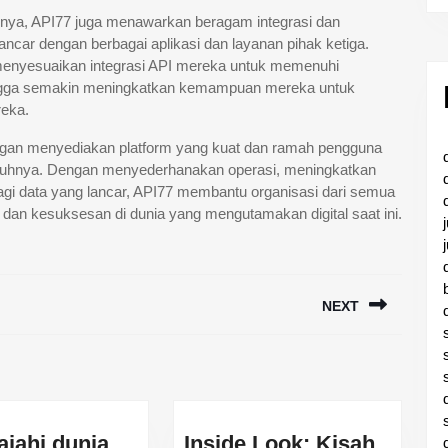
nya, API77 juga menawarkan beragam integrasi dan
ncar dengan berbagai aplikasi dan layanan pihak ketiga.
 menyesuaikan integrasi API mereka untuk memenuhi
ingga semakin meningkatkan kemampuan mereka untuk
reka.
engan menyediakan platform yang kuat dan ramah pengguna
enuhnya. Dengan menyederhanakan operasi, meningkatkan
gi data yang lancar, API77 membantu organisasi dari semua
an kesuksesan di dunia yang mengutamakan digital saat ini.
NEXT
Next
post:
ajahi dunia
Inside Look: Kisah