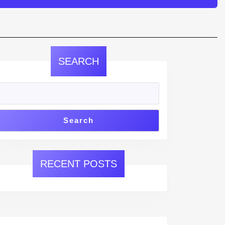
SEARCH
Search
RECENT POSTS