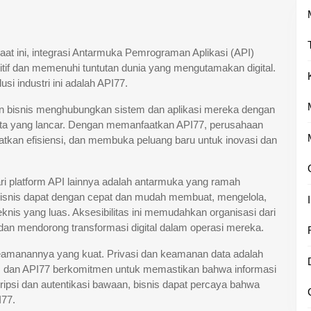
at ini, integrasi Antarmuka Pemrograman Aplikasi (API)
titif dan memenuhi tuntutan dunia yang mengutamakan digital.
i industri ini adalah API77.
n bisnis menghubungkan sistem dan aplikasi mereka dengan
ta yang lancar. Dengan memanfaatkan API77, perusahaan
kan efisiensi, dan membuka peluang baru untuk inovasi dan
i platform API lainnya adalah antarmuka yang ramah
 bisnis dapat dengan cepat dan mudah membuat, mengelola,
nis yang luas. Aksesibilitas ini memudahkan organisasi dari
n mendorong transformasi digital dalam operasi mereka.
 keamanannya yang kuat. Privasi dan keamanan data adalah
t ini, dan API77 berkomitmen untuk memastikan bahwa informasi
nkripsi dan autentikasi bawaan, bisnis dapat percaya bahwa
I77.