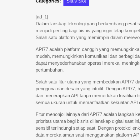
Categories:
Situs Slot
[ad_1]
Dalam lanskap teknologi yang berkembang pesat sa
menjadi penting bagi bisnis yang ingin tetap kompe
Salah satu platform yang memimpin dalam merevolus
API77 adalah platform canggih yang memungkinka
mudah, memungkinkan komunikasi dan berbagi da
dapat menyederhanakan operasi mereka, meningkat
pertumbuhan.
Salah satu fitur utama yang membedakan API77 dar
pengguna dan desain yang intuitif. Dengan API77,
dan menerapkan API tanpa memerlukan keahlian tek
semua ukuran untuk memanfaatkan kekuatan API da
Fitur menonjol lainnya dari API77 adalah langkah
prioritas utama bagi bisnis di lanskap digital saa
sensitif terlindungi setiap saat. Dengan protokol e
data mereka aman saat menggunakan platform AP