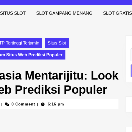
SITUS SLOT
SLOT GAMPANG MENANG
SLOT GRATIS
TP Tertinggi Terjamin
Situs Slot
am Situs Web Prediksi Populer
sia Mentarijitu: Look
eb Prediksi Populer
admin@domdombd.com
0 Comment
6:16 pm
|
|