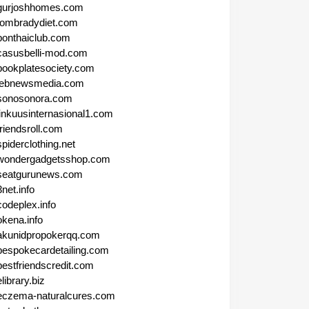
gurjoshhomes.com
tombradydiet.com
bonthaiclub.com
casusbelli-mod.com
bookplatesociety.com
lebnewsmedia.com
sonosonora.com
linkuusinternasional1.com
friendsroll.com
spiderclothing.net
wondergadgetsshop.com
seatgurunews.com
3net.info
codeplex.info
okena.info
akunidpropokerqq.com
bespokecardetailing.com
bestfriendscredit.com
elibrary.biz
eczema-naturalcures.com