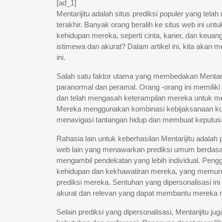
[ad_1]
Mentarijitu adalah situs prediksi populer yang te
terakhir. Banyak orang beralih ke situs web ini u
kehidupan mereka, seperti cinta, karier, dan keua
istimewa dan akurat? Dalam artikel ini, kita akan mel
ini.
Salah satu faktor utama yang membedakan Mentarijit
paranormal dan peramal. Orang -orang ini memilik
dan telah mengasah keterampilan mereka untuk me
Mereka menggunakan kombinasi kebijaksanaan kun
menavigasi tantangan hidup dan membuat keputusa
Rahasia lain untuk keberhasilan Mentarijitu adalah 
web lain yang menawarkan prediksi umum berdasarka
mengambil pendekatan yang lebih individual. Pengg
kehidupan dan kekhawatiran mereka, yang memun
prediksi mereka. Sentuhan yang dipersonalisasi
akurat dan relevan yang dapat membantu mereka 
Selain prediksi yang dipersonalisasi, Mentarijitu