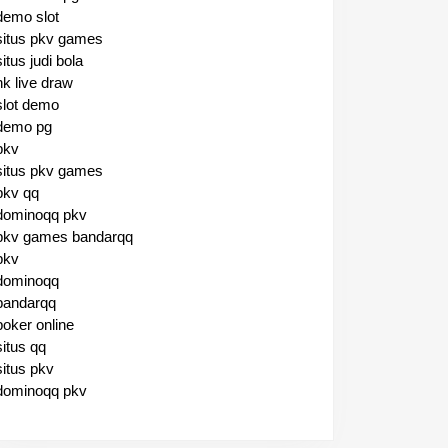
demo slot
situs pkv games
situs judi bola
hk live draw
slot demo
demo pg
pkv
situs pkv games
pkv qq
dominoqq pkv
pkv games bandarqq
pkv
dominoqq
bandarqq
poker online
situs qq
situs pkv
dominoqq pkv