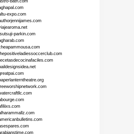
astro-bath.com
aghapal.com
altu-expo.com
authorjennijames.com
viajearoma.net
tsutsuji-parkin.com
agharab.com
cheapammousa.com
thepositiveladiessoccerclub.com
recetasdecocinafaciles.com
naildesignsidea.net
greatpai.com
paperlanterntheatre.org
freeworshipnetwork.com
watercraftllc.com
abourge.com
afiliixs.com
alharammallz.com
americanbulletins.com
asespares.com
arabianstime.com