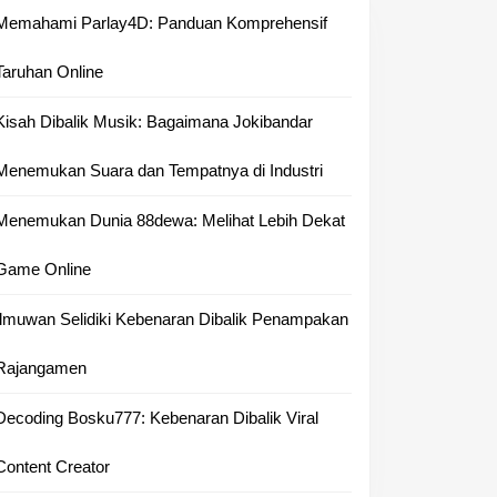
Memahami Parlay4D: Panduan Komprehensif
Taruhan Online
Kisah Dibalik Musik: Bagaimana Jokibandar
Menemukan Suara dan Tempatnya di Industri
Menemukan Dunia 88dewa: Melihat Lebih Dekat
Game Online
Ilmuwan Selidiki Kebenaran Dibalik Penampakan
Rajangamen
Decoding Bosku777: Kebenaran Dibalik Viral
Content Creator