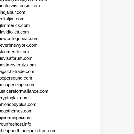
annforwisconsin.com
findjaipur.com
cultofjim.com
glimmerick.com
davidfollett.com
newcollegebeat.com
reverbnewyork.com
skinmerch.com
usvisaforum.com
bestmovierulz.com
jagalchi-trade.com
loopersound.com
minapenelope.com
justicereformalliance.com
cryptoglax.com
ohiohobbyplus.com
bogothemes.com
ajino-mingei.com
yourfreehost.info
cheapnorthfacejacketsm.com