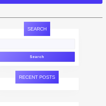
SEARCH
Search
RECENT POSTS