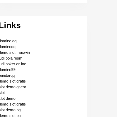
Links
domino qq
dominoqq
demo slot maxwin
judi bola resmi
judi poker online
domino99
bandarqq
demo slot gratis
slot demo gacor
slot
slot demo
demo slot gratis
slot demo pg
demo slot pg