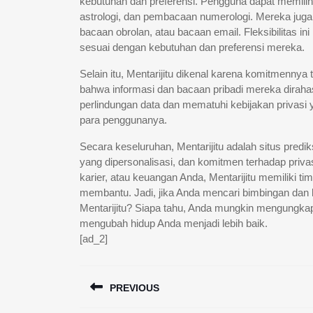
kebutuhan dan preferensi. Pengguna dapat memilih 
astrologi, dan pembacaan numerologi. Mereka juga 
bacaan obrolan, atau bacaan email. Fleksibilitas 
sesuai dengan kebutuhan dan preferensi mereka.
Selain itu, Mentarijitu dikenal karena komitmennya
bahwa informasi dan bacaan pribadi mereka diraha
perlindungan data dan mematuhi kebijakan privas
para penggunanya.
Secara keseluruhan, Mentarijitu adalah situs pred
yang dipersonalisasi, dan komitmen terhadap priv
karier, atau keuangan Anda, Mentarijitu memiliki 
membantu. Jadi, jika Anda mencari bimbingan dan
Mentarijitu? Siapa tahu, Anda mungkin mengungka
mengubah hidup Anda menjadi lebih baik.
[ad_2]
Post
PREVIOUS
navigation