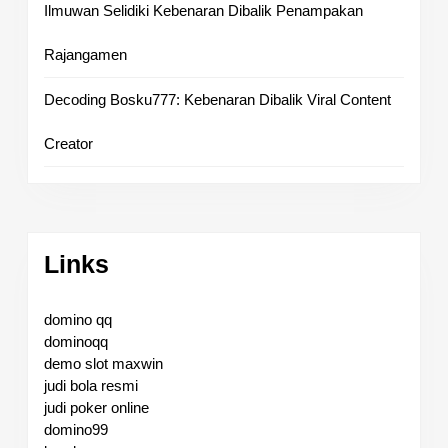
Ilmuwan Selidiki Kebenaran Dibalik Penampakan
Rajangamen
Decoding Bosku777: Kebenaran Dibalik Viral Content
Creator
Links
domino qq
dominoqq
demo slot maxwin
judi bola resmi
judi poker online
domino99