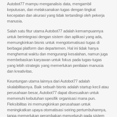
Autobot77 mampu menganalisis data, mengambil
keputusan, dan melaksanakan tugas dengan tingkat
kecepatan dan akurasi yang tidak tertandingi oleh pekerja
manusia.
Salah satu fitur utama Autobot77 adalah kemampuannya
untuk berintegrasi dengan sistem dan aplikasi yang ada,
memungkinkan bisnis untuk mengotomatisasi tugas di
berbagai platform dan departemen. Hal ini tidak hanya
menghemat waktu dan mengurangi kesalahan, namun juga
membebaskan karyawan untuk fokus pada tugas-tugas
yang lebih strategis yang memerlukan penilaian manusia
dan kreativitas.
Keuntungan utama lainnya dari Autobot77 adalah
skalabilitasnya. Baik sebuah bisnis adalah startup kecil atau
perusahaan besar, Autobot77 dapat disesuaikan untuk
memenuhi kebutuhan spesifik organisasi mana pun.
Fleksibilitas ini memungkinkan perusahaan untuk
meningkatkan upaya otomatisasi seiring pertumbuhannya,
tanpa memerlukan perombakan menyeluruh pada sistem