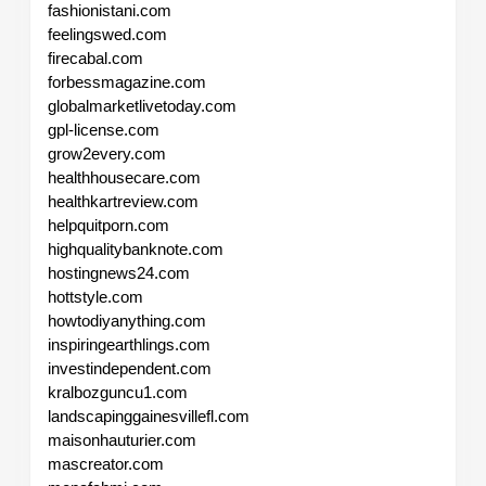
fashionistani.com
feelingswed.com
firecabal.com
forbessmagazine.com
globalmarketlivetoday.com
gpl-license.com
grow2every.com
healthhousecare.com
healthkartreview.com
helpquitporn.com
highqualitybanknote.com
hostingnews24.com
hottstyle.com
howtodiyanything.com
inspiringearthlings.com
investindependent.com
kralbozguncu1.com
landscapinggainesvillefl.com
maisonhauturier.com
mascreator.com