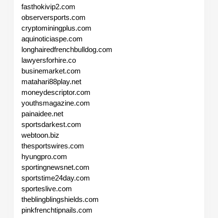
fasthokivip2.com
observersports.com
cryptominingplus.com
aquinoticiaspe.com
longhairedfrenchbulldog.com
lawyersforhire.co
businemarket.com
matahari88play.net
moneydescriptor.com
youthsmagazine.com
painaidee.net
sportsdarkest.com
webtoon.biz
thesportswires.com
hyungpro.com
sportingnewsnet.com
sportstime24day.com
sporteslive.com
theblingblingshields.com
pinkfrenchtipnails.com