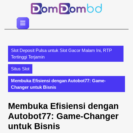
Skip
to
content
Open
Skip
Button
to
content
Slot Deposit Pulsa untuk Slot Gacor Malam Ini, RTP
Tertinggi Terjamin
Situs Slot
Membuka Efisiensi dengan Autobot77: Game-
Changer untuk Bisnis
Membuka Efisiensi dengan
Autobot77: Game-Changer
untuk Bisnis