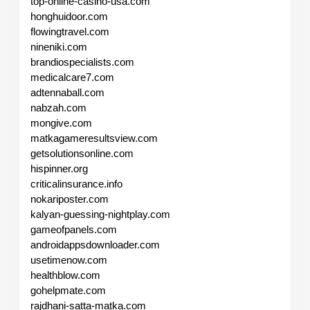
top-online-casino-usa.com
honghuidoor.com
flowingtravel.com
nineniki.com
brandiospecialists.com
medicalcare7.com
adtennaball.com
nabzah.com
mongive.com
matkagameresultsview.com
getsolutionsonline.com
hispinner.org
criticalinsurance.info
nokariposter.com
kalyan-guessing-nightplay.com
gameofpanels.com
androidappsdownloader.com
usetimenow.com
healthblow.com
gohelpmate.com
rajdhani-satta-matka.com