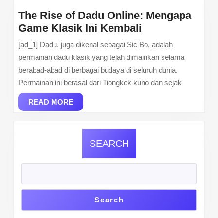
The Rise of Dadu Online: Mengapa
The
Game Klasik Ini Kembali
Rise
[ad_1] Dadu, juga dikenal sebagai Sic Bo, adalah
of
permainan dadu klasik yang telah dimainkan selama
Dadu
berabad-abad di berbagai budaya di seluruh dunia.
Online:
Permainan ini berasal dari Tiongkok kuno dan sejak
Mengapa
READ
Game
READ MORE
MORE
Klasik
Ini
Kembali
SEARCH
Search