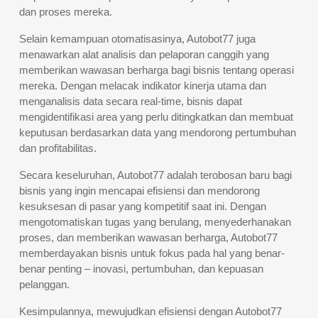
dan proses mereka.
Selain kemampuan otomatisasinya, Autobot77 juga
menawarkan alat analisis dan pelaporan canggih yang
memberikan wawasan berharga bagi bisnis tentang operasi
mereka. Dengan melacak indikator kinerja utama dan
menganalisis data secara real-time, bisnis dapat
mengidentifikasi area yang perlu ditingkatkan dan membuat
keputusan berdasarkan data yang mendorong pertumbuhan
dan profitabilitas.
Secara keseluruhan, Autobot77 adalah terobosan baru bagi
bisnis yang ingin mencapai efisiensi dan mendorong
kesuksesan di pasar yang kompetitif saat ini. Dengan
mengotomatiskan tugas yang berulang, menyederhanakan
proses, dan memberikan wawasan berharga, Autobot77
memberdayakan bisnis untuk fokus pada hal yang benar-
benar penting – inovasi, pertumbuhan, dan kepuasan
pelanggan.
Kesimpulannya, mewujudkan efisiensi dengan Autobot77