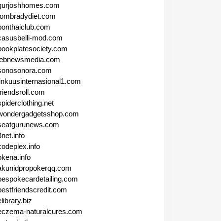
gurjoshhomes.com
tombradydiet.com
bonthaiclub.com
casusbelli-mod.com
bookplatesociety.com
lebnewsmedia.com
sonosonora.com
linkuusinternasional1.com
friendsroll.com
spiderclothing.net
wondergadgetsshop.com
seatgurunews.com
3net.info
codeplex.info
okena.info
akunidpropokerqq.com
bespokecardetailing.com
bestfriendscredit.com
elibrary.biz
eczema-naturalcures.com