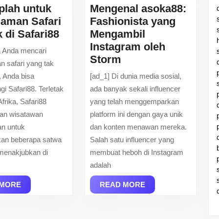
plah untuk
Mengenal asoka88:
aman Safari
Fashionista yang
Bersiaplah
k di Safari88
Mengambil
untuk
Instagram oleh
a Anda mencari
Pengalaman
Mengenal
Storm
 safari yang tak
Safari
asoka88:
, Anda bisa
[ad_1] Di dunia media sosial,
Terbaik
Fashionista
i Safari88. Terletak
ada banyak sekali influencer
di
yang
Afrika, Safari88
yang telah menggemparkan
Safari88
Mengambil
an wisatawan
platform ini dengan gaya unik
Instagram
n untuk
dan konten menawan mereka.
oleh
an beberapa satwa
Salah satu influencer yang
Storm
g menakjubkan di
membuat heboh di Instagram
adalah
READ
READ
 MORE
READ MORE
MORE
MORE