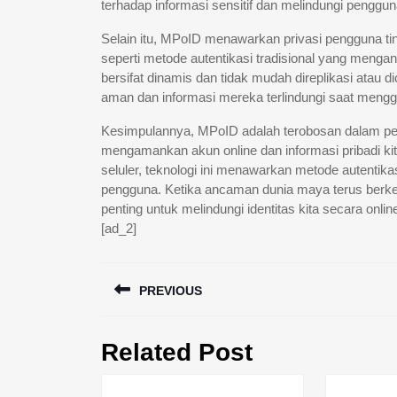
terhadap informasi sensitif dan melindungi pengguna
Selain itu, MPoID menawarkan privasi pengguna ting
seperti metode autentikasi tradisional yang mengand
bersifat dinamis dan tidak mudah direplikasi atau 
aman dan informasi mereka terlindungi saat men
Kesimpulannya, MPoID adalah terobosan dalam perl
mengamankan akun online dan informasi pribadi k
seluler, teknologi ini menawarkan metode autentika
pengguna. Ketika ancaman dunia maya terus berke
penting untuk melindungi identitas kita secara onlin
[ad_2]
Post
PREVIOUS
navigation
Previous
Related Post
post: