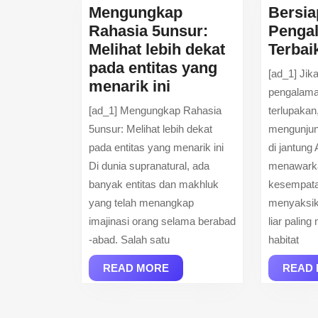
Mengungkap
Bersia
Rahasia 5unsur:
Pengal
Melihat lebih dekat
Terbai
pada entitas yang
[ad_1] Jik
Mengungkap
menarik ini
pengalaman
Rahasia
[ad_1] Mengungkap Rahasia
terlupakan
5unsur:
5unsur: Melihat lebih dekat
mengunjung
Melihat
pada entitas yang menarik ini
di jantung 
lebih
Di dunia supranatural, ada
menawark
dekat
banyak entitas dan makhluk
kesempata
pada
yang telah menangkap
menyaksik
entitas
imajinasi orang selama berabad
liar palin
yang
-abad. Salah satu
habitat
menarik
READ
ini
READ MORE
READ
MORE