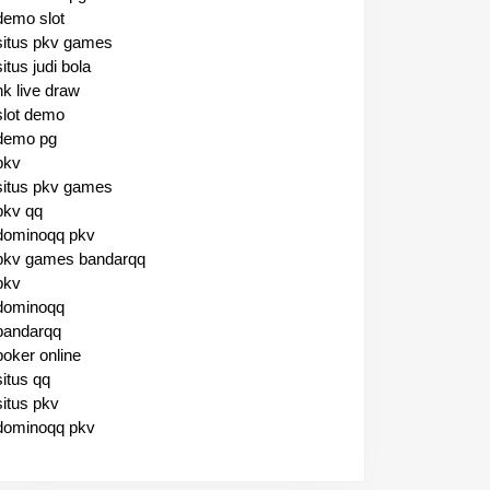
demo slot
situs pkv games
situs judi bola
hk live draw
slot demo
demo pg
pkv
situs pkv games
pkv qq
dominoqq pkv
pkv games bandarqq
pkv
dominoqq
bandarqq
poker online
situs qq
situs pkv
dominoqq pkv