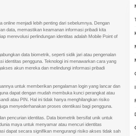
ecara online menjadi lebih penting dari sebelumnya. Dengan
an data, memastikan keamanan informasi pribadi kita
iap merevolusi perlindungan identitas adalah Mobile Point of
ungkan data biometrik, seperti sidik jari atau pengenalan
si identitas pengguna. Teknologi ini menawarkan cara yang
kses akun mereka dan melindungi informasi pribadi
annya untuk memberikan pengalaman login yang lancar dan
guna dapat dengan mudah membuka kunci perangkat atau
i atau PIN. Hal ini tidak hanya menghilangkan risiko
i juga menyederhanakan proses otentikasi bagi pengguna.
n pencurian identitas. Data biometrik bersifat unik untuk
at dunia maya untuk menyamar atau mencuri identitas
 dapat secara signifikan mengurangi risiko akses tidak sah