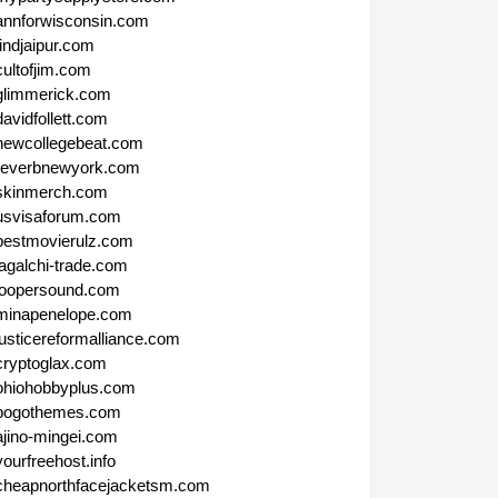
annforwisconsin.com
findjaipur.com
cultofjim.com
glimmerick.com
davidfollett.com
newcollegebeat.com
reverbnewyork.com
skinmerch.com
usvisaforum.com
bestmovierulz.com
jagalchi-trade.com
loopersound.com
minapenelope.com
justicereformalliance.com
cryptoglax.com
ohiohobbyplus.com
bogothemes.com
ajino-mingei.com
yourfreehost.info
cheapnorthfacejacketsm.com