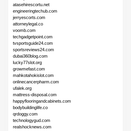
atasehirescortu.net
engineeringtechub.com
jerryescorts.com
attorneylegal.co
voomb.com
techgadgetpoint.com
tvsportsguide24.com
sportsreviews24.com
dubai360blog.com
lucky77slot.org
growmefast.com
mahkotahokislot.com
onlinecancerpharm.com
ufalek.org
mattress-disposal.com
happyflooringandcabinets.com
bodybuildinglife.co
qrdoggy.com
technologygud.com
realshocknews.com