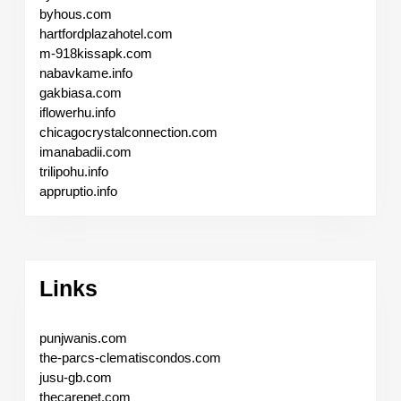
byhous.com
hartfordplazahotel.com
m-918kissapk.com
nabavkame.info
gakbiasa.com
iflowerhu.info
chicagocrystalconnection.com
imanabadii.com
trilipohu.info
appruptio.info
Links
punjwanis.com
the-parcs-clematiscondos.com
jusu-gb.com
thecarepet.com