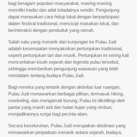
bagi beragam populasi masyarakat, masing-masing
memiliki tradisi dan adat istiadatnya sendiri. Pengunjung
dapat merasakan cara hidup lokal dengan berpartisipasi
dalam festival tradisional, mencicipi masakan lokal, dan
berinteraksi dengan penduduk yang ramah.
Salah satu yang menarik dari kunjungan ke Pulau Judi
adalah kesempatan menyaksikan pertunjukan tradisional,
seperti pertunjukan tari dan musik. Pertunjukan ini sering kali
menceritakan kisah sejarah dan legenda pulau tersebut,
sehingga memberikan pengunjung wawasan yang lebih
mendalam tentang budaya Pulau Judi.
Bagi mereka yang tertarik dengan aktivitas luar ruangan,
Pulau Judi menawarkan berbagai pilihan, termasuk hiking,
snorkeling, dan mengamati burung. Pulau ini dikelilingi oleh
pantai yang masih asli dan hutan hujan yang rimbun,
menjadikannya surga bagi pecinta alam.
Secara keseluruhan, Pulau Judi merupakan destinasi yang
menawarkan perpaduan menarik antara sejarah, budaya,