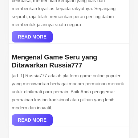
berkuasa, memerintah kerajaan yang luas dan
Raja:
memberikan loyalitas kepada rakyatnya. Sepanjang
Melihat
sejarah, raja telah memainkan peran penting dalam
Pengaruh
membentuk jalannya suatu negara
dan
Warisan
READ
READ MORE
MORE
Mereka
Mengenal Game Seru yang
Mengenal
Ditawarkan Russia777
Game
[ad_1] Russia777 adalah platform game online populer
Seru
yang menawarkan berbagai macam permainan menarik
yang
untuk dinikmati para pemain. Baik Anda penggemar
Ditawarkan
permainan kasino tradisional atau pilihan yang lebih
Russia777
modern dan inovatif,
READ
READ MORE
MORE