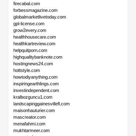
firecabal.com
forbessmagazine.com
globalmarketlivetoday.com
gpl-license.com
grow2every.com
healthhousecare.com
healthkartreview.com
helpquitporn.com
highqualitybanknote.com
hostingnews24.com
hottstyle.com
howtodiyanything.com
inspiringearthlings.com
investindependent.com
kralbozguncu1.com
landscapinggainesvillefl.com
maisonhauturier.com
mascreator.com
menafahmi.com
mukhtarmeer.com