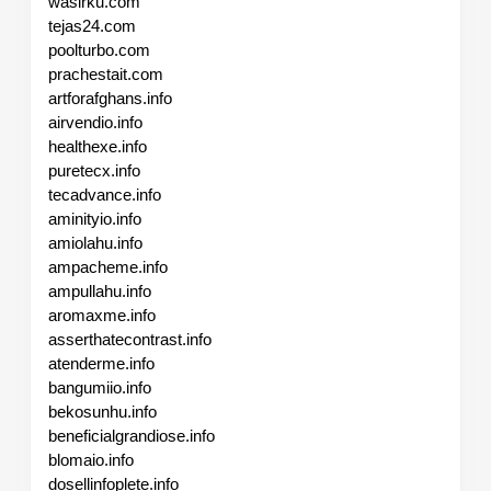
wasirku.com
tejas24.com
poolturbo.com
prachestait.com
artforafghans.info
airvendio.info
healthexe.info
puretecx.info
tecadvance.info
aminityio.info
amiolahu.info
ampacheme.info
ampullahu.info
aromaxme.info
asserthatecontrast.info
atenderme.info
bangumiio.info
bekosunhu.info
beneficialgrandiose.info
blomaio.info
dosellinfoplete.info