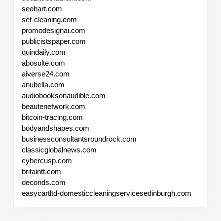
seohart.com
set-cleaning.com
promodesignai.com
publicistspaper.com
quindaily.com
abosulte.com
aiverse24.com
anubella.com
audiobooksonaudible.com
beautenetwork.com
bitcoin-tracing.com
bodyandshapes.com
businessconsultantsroundrock.com
classicglobalnews.com
cybercusp.com
britaintt.com
deconds.com
easycartltd-domesticcleaningservicesedinburgh.com