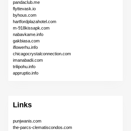
pandaclub.me
flyttevask.io
byhous.com
hartfordplazahotel.com
m-918kissapk.com
nabavkame.info
gakbiasa.com
iflowerhu.info
chicagocrystalconnection.com
imanabadii.com
trilipohu.info
appruptio.info
Links
punjwanis.com
the-parcs-clematiscondos.com