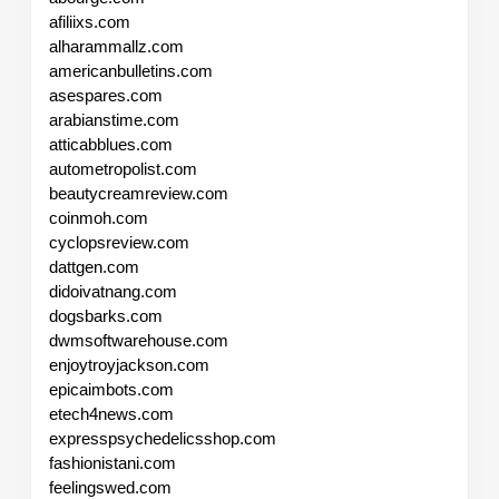
afiliixs.com
alharammallz.com
americanbulletins.com
asespares.com
arabianstime.com
atticabblues.com
autometropolist.com
beautycreamreview.com
coinmoh.com
cyclopsreview.com
dattgen.com
didoivatnang.com
dogsbarks.com
dwmsoftwarehouse.com
enjoytroyjackson.com
epicaimbots.com
etech4news.com
expresspsychedelicsshop.com
fashionistani.com
feelingswed.com