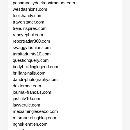
panamacitydeckcontractors.com
westfashions.com
toolshandy.com
travelstager.com
trendinspires.com
rannyephul.com
reportradar360.com
swaggyfashion.com
taraftariumtv10.com
questionquery.com
bodybuildinglegend.com
brilliant-nails.com
dandr-photography.com
dokteroce.com
journal-francais.com
justintv10.com
lawyerule.com
mediamingleseaco.com
mtsmarketingblog.com
nghekiemtien.com