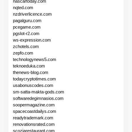
nascartoday.com
nqted.com
nzdriverlicence.com
pagalguru.com
pcegame.com
pgslot-r2.com
ws-expression.com
zchotels.com
zepfo.com
technologynews5.com
teknoeduka.com
thenews-blog.com
todaycryptotimes.com
usabonuscodes.com
sm-satta-makta-gods.com
softwaredegimnasios.com
soopermagazine.com
spacecoastdailys.com
readytrademark.com
renovationsrated.com
scoziarestaurant.com