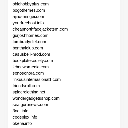
ohiohobbyplus.com
bogothemes.com
ajino-mingei.com
yourfreehost.info
cheapnorthfacejacketsm.com
gurjoshhomes.com
tombradydiet.com
bonthaiclub.com
casusbelli-mod.com
bookplatesociety.com
lebnewsmedia.com
sonosonora.com
linkuusinternasional1.com
friendsroll.com
spiderclothing.net
wondergadgetsshop.com
seatgurunews.com
3net.info
codeplex.info
okena.info