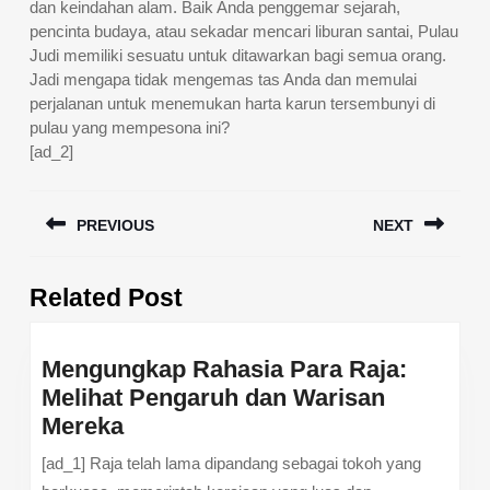
dan keindahan alam. Baik Anda penggemar sejarah,
pencinta budaya, atau sekadar mencari liburan santai, Pulau
Judi memiliki sesuatu untuk ditawarkan bagi semua orang.
Jadi mengapa tidak mengemas tas Anda dan memulai
perjalanan untuk menemukan harta karun tersembunyi di
pulau yang mempesona ini?
[ad_2]
Post
PREVIOUS
NEXT
navigation
Previous
Next
Related Post
post:
post:
Mengungkap Rahasia Para Raja:
Melihat Pengaruh dan Warisan
Mengungkap
Mereka
Rahasia
[ad_1] Raja telah lama dipandang sebagai tokoh yang
Para