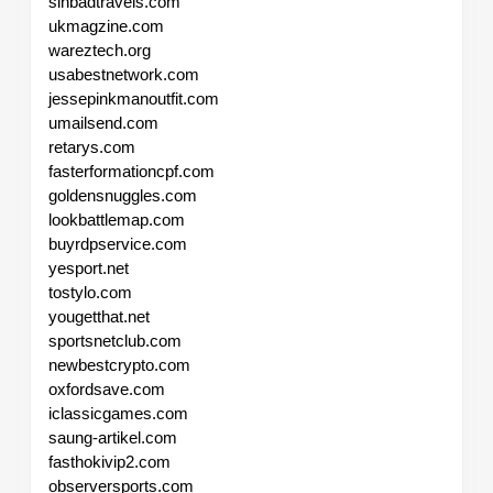
sinbadtravels.com
ukmagzine.com
wareztech.org
usabestnetwork.com
jessepinkmanoutfit.com
umailsend.com
retarys.com
fasterformationcpf.com
goldensnuggles.com
lookbattlemap.com
buyrdpservice.com
yesport.net
tostylo.com
yougetthat.net
sportsnetclub.com
newbestcrypto.com
oxfordsave.com
iclassicgames.com
saung-artikel.com
fasthokivip2.com
observersports.com