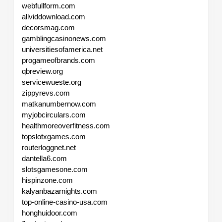
webfullform.com
allviddownload.com
decorsmag.com
gamblingcasinonews.com
universitiesofamerica.net
progameofbrands.com
qbreview.org
servicewueste.org
zippyrevs.com
matkanumbernow.com
myjobcirculars.com
healthmoreoverfitness.com
topslotxgames.com
routerloggnet.net
dantella6.com
slotsgamesone.com
hispinzone.com
kalyanbazarnights.com
top-online-casino-usa.com
honghuidoor.com