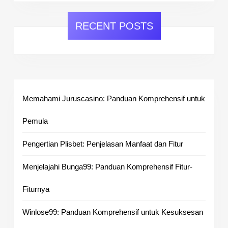
RECENT POSTS
Memahami Juruscasino: Panduan Komprehensif untuk
Pemula
Pengertian Plisbet: Penjelasan Manfaat dan Fitur
Menjelajahi Bunga99: Panduan Komprehensif Fitur-
Fiturnya
Winlose99: Panduan Komprehensif untuk Kesuksesan