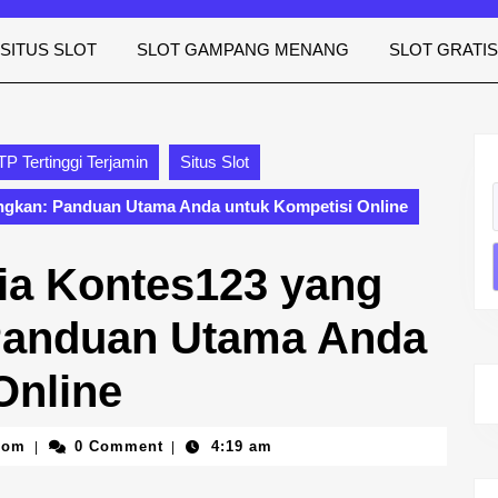
SITUS SLOT
SLOT GAMPANG MENANG
SLOT GRATIS
TP Tertinggi Terjamin
Situs Slot
gkan: Panduan Utama Anda untuk Kompetisi Online
a Kontes123 yang
Panduan Utama Anda
Online
admin@domdombd.com
com
0 Comment
4:19 am
|
|