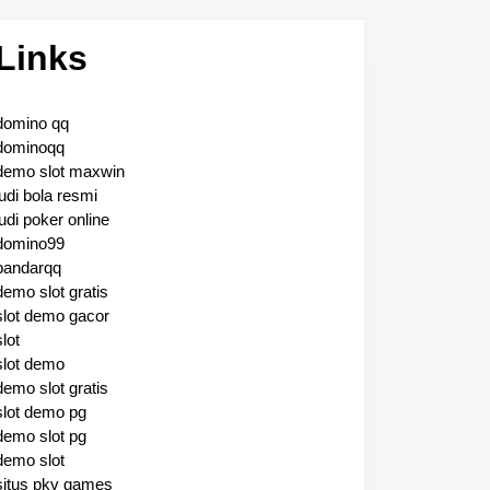
Links
domino qq
dominoqq
demo slot maxwin
judi bola resmi
judi poker online
domino99
bandarqq
demo slot gratis
slot demo gacor
slot
slot demo
demo slot gratis
slot demo pg
demo slot pg
demo slot
situs pkv games