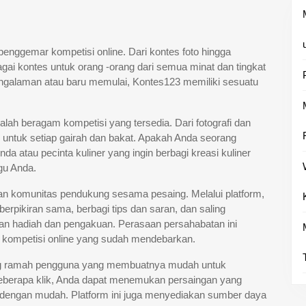
enggemar kompetisi online. Dari kontes foto hingga
gai kontes untuk orang -orang dari semua minat dan tingkat
ngalaman atau baru memulai, Kontes123 memiliki sesuatu
lah beragam kompetisi yang tersedia. Dari fotografi dan
untuk setiap gairah dan bakat. Apakah Anda seorang
 atau pecinta kuliner yang ingin berbagi kreasi kuliner
gu Anda.
an komunitas pendukung sesama pesaing. Melalui platform,
erpikiran sama, berbagi tips dan saran, dan saling
n hadiah dan pengakuan. Perasaan persahabatan ini
 kompetisi online yang sudah mendebarkan.
ng ramah pengguna yang membuatnya mudah untuk
eberapa klik, Anda dapat menemukan persaingan yang
dengan mudah. Platform ini juga menyediakan sumber daya