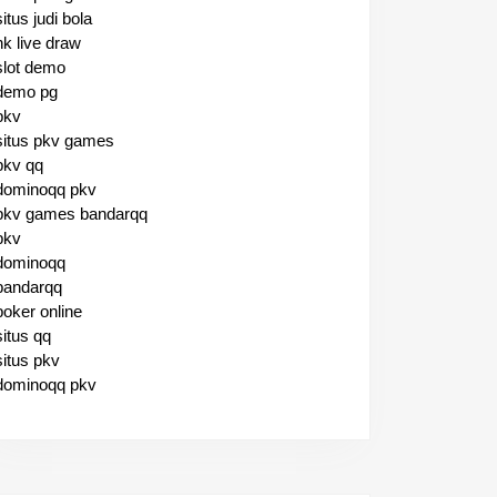
situs judi bola
hk live draw
slot demo
demo pg
pkv
situs pkv games
na
pkv qq
dominoqq pkv
pkv games bandarqq
pkv
dominoqq
bandarqq
poker online
situs qq
situs pkv
dominoqq pkv