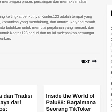
a menavigasi proses persaingan dan memaksimalkan
ng ke tingkat berikutnya, Kontes123 adalah tempat yang
s, komunitas yang mendukung, dan antarmuka yang ramah
da butuhkan untuk memulai perjalanan yang menarik dari
 untuk Kontes123 hari ini dan mulai melepaskan semangat
barkan.
NEXT
Next
post:
 dan Tradisi
Inside the World of
aya dari
Palu88: Bagaimana
os:
Seorang TikToker