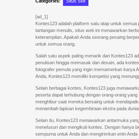
Categories:
Situs Slot
[ad_1]
Kontes123 adalah platform satu atap untuk semua p
tantangan menulis, situs web ini menawarkan berba
keterampilan. Apakah Anda seorang pesaing berpe
untuk semua orang.
Salah satu aspek paling menarik dari Kontes123 ada
penulisan hingga memasak dan desain, ada kontes 
fotografer pemula yang ingin memamerkan karya Anda
Anda, Kontes123 memiliki kompetisi yang menung
Selain berbagai kontes, Kontes123 juga menawark
peserta dapat terhubung dengan orang-orang yang b
menghibur saat mereka bersaing untuk mendapatka
menambah lapisan kegembiraan ekstra pada dunia
Selain itu, Kontes123 menawarkan antarmuka ya
menelusuri dan mengikuti kontes. Dengan hanya b
sempurna untuk Anda dan mengirimkan entri Anda 