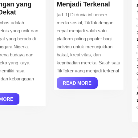
Inside
ngan yang
Menjadi Terkenal
Budaya
the
Dekat
[ad_1] Di dunia influencer
dan
World
unbos adalah
media sosial, TikTok dengan
Tradisi
of
tnis yang unik dan
cepat menjadi salah satu
yang
Palu88:
at yang berada di
platform paling populer bagi
Kaya
Bagaima
nggara Nigeria.
individu untuk menunjukkan
dari
Seorang
arena budaya dan
bakat, kreativitas, dan
Akunbos:
TikToker
reka yang kaya,
kepribadian mereka. Salah satu
Pandangan
Menjadi
emiliki rasa
TikToker yang menjadi terkenal
yang
Terkenal
 dan kebanggaan
Lebih
READ
READ MORE
MORE
Dekat
READ
 MORE
MORE