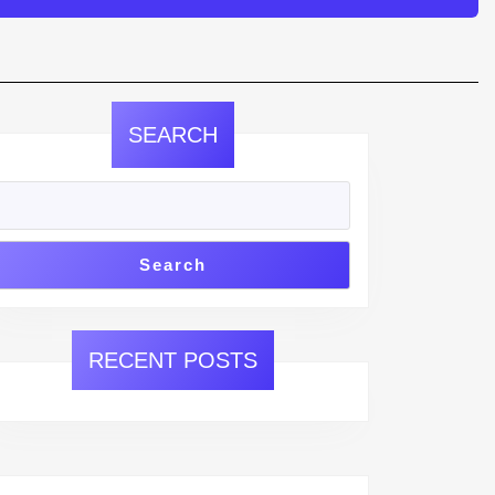
SEARCH
Search
RECENT POSTS