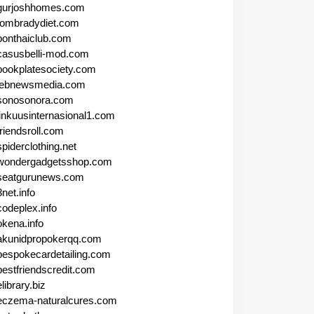
gurjoshhomes.com
tombradydiet.com
bonthaiclub.com
casusbelli-mod.com
bookplatesociety.com
lebnewsmedia.com
sonosonora.com
linkuusinternasional1.com
friendsroll.com
spiderclothing.net
wondergadgetsshop.com
seatgurunews.com
3net.info
codeplex.info
okena.info
akunidpropokerqq.com
bespokecardetailing.com
bestfriendscredit.com
elibrary.biz
eczema-naturalcures.com