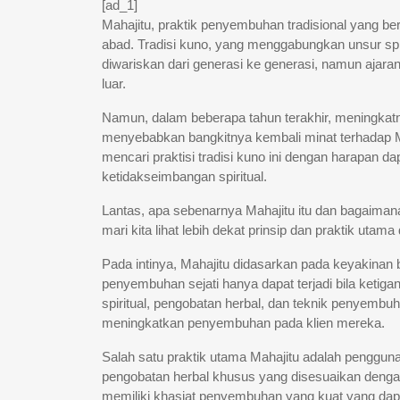
[ad_1]
Mahajitu, praktik penyembuhan tradisional yang bera
abad. Tradisi kuno, yang menggabungkan unsur spir
diwariskan dari generasi ke generasi, namun ajara
luar.
Namun, dalam beberapa tahun terakhir, meningkatny
menyebabkan bangkitnya kembali minat terhadap M
mencari praktisi tradisi kuno ini dengan harapan da
ketidakseimbangan spiritual.
Lantas, apa sebenarnya Mahajitu itu dan bagaiman
mari kita lihat lebih dekat prinsip dan praktik utama d
Pada intinya, Mahajitu didasarkan pada keyakinan b
penyembuhan sejati hanya dapat terjadi bila ketiga
spiritual, pengobatan herbal, dan teknik penyem
meningkatkan penyembuhan pada klien mereka.
Salah satu praktik utama Mahajitu adalah pengguna
pengobatan herbal khusus yang disesuaikan dengan k
memiliki khasiat penyembuhan yang kuat yang dap