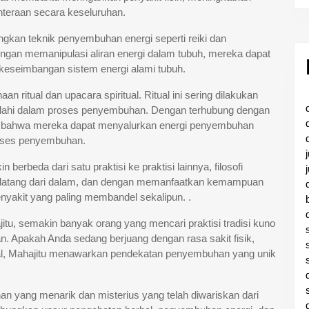
hteraan secara keseluruhan.
ngkan teknik penyembuhan energi seperti reiki dan
ngan memanipulasi aliran energi dalam tubuh, mereka dapat
eseimbangan sistem energi alami tubuh.
n ritual dan upacara spiritual. Ritual ini sering dilakukan
 ilahi dalam proses penyembuhan. Dengan terhubung dengan
caya bahwa mereka dapat menyalurkan energi penyembuhan
roses penyembuhan.
 berbeda dari satu praktisi ke praktisi lainnya, filosofi
 datang dari dalam, dan dengan memanfaatkan kemampuan
nyakit yang paling membandel sekalipun. .
tu, semakin banyak orang yang mencari praktisi tradisi kuno
. Apakah Anda sedang berjuang dengan rasa sakit fisik,
ual, Mahajitu menawarkan pendekatan penyembuhan yang unik
an yang menarik dan misterius yang telah diwariskan dari