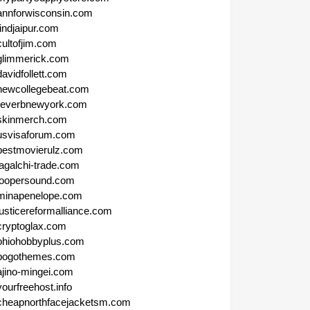
annforwisconsin.com
findjaipur.com
cultofjim.com
glimmerick.com
davidfollett.com
newcollegebeat.com
reverbnewyork.com
skinmerch.com
usvisaforum.com
bestmovierulz.com
jagalchi-trade.com
loopersound.com
minapenelope.com
justicereformalliance.com
cryptoglax.com
ohiohobbyplus.com
bogothemes.com
ajino-mingei.com
yourfreehost.info
cheapnorthfacejacketsm.com