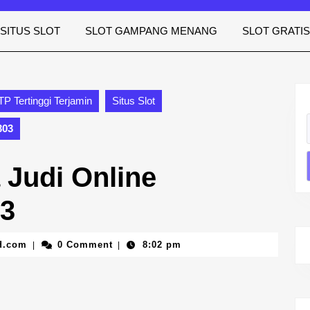
SITUS SLOT
SLOT GAMPANG MENANG
SLOT GRATIS
TP Tertinggi Terjamin
Situs Slot
303
 Judi Online
3
admin@domdombd.com
d.com
0 Comment
8:02 pm
|
|