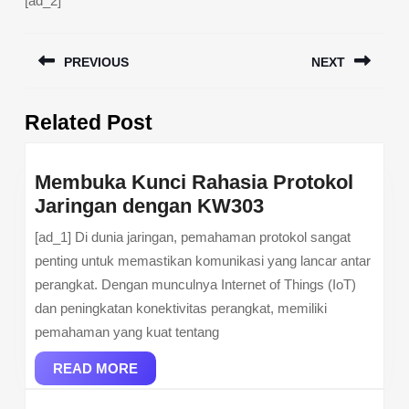
[ad_2]
Post
PREVIOUS
NEXT
navigation
Previous
Next
Related Post
post:
post:
Membuka Kunci Rahasia Protokol
Membuka
Jaringan dengan KW303
Kunci
[ad_1] Di dunia jaringan, pemahaman protokol sangat
Rahasia
penting untuk memastikan komunikasi yang lancar antar
Protokol
perangkat. Dengan munculnya Internet of Things (IoT)
Jaringan
dan peningkatan konektivitas perangkat, memiliki
dengan
pemahaman yang kuat tentang
KW303
READ
READ MORE
MORE