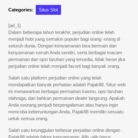
2025
Categories:
Situs Slot
[ad_1]
Dalam beberapa tahun terakhir, perjudian online telah
menjadi hobi yang semakin populer bagi orang -orang di
seluruh dunia. Dengan kenyamanan bisa bermain dari
kenyamanan rumah Anda sendiri, serta berbagai macam
permainan dan opsi taruhan yang tersedia, tidak heran jika
perjudian online telah menjadi favorit bagi banyak orang.
Salah satu platform perjudian online yang telah
mendapatkan banyak perhatian adalah Pajak88. Situs web
ini menawarkan berbagai permainan kasino, opsi taruhan
olahraga, dan bahkan permainan dealer langsung. Apakah
Anda seorang penjudi berpengalaman atau hanya ingin
mencoba keberuntungan Anda, Pajak88 memiliki sesuatu
untuk semua orang.
Salah satu keunggulan terbesar perjudian online dengan
Pajak88 adalah faktor kenyamanan. Alih -alih harus