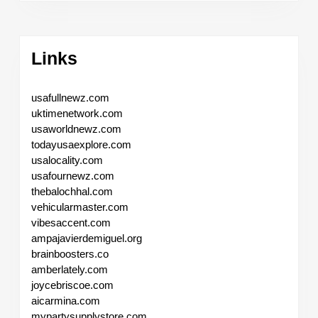
Links
usafullnewz.com
uktimenetwork.com
usaworldnewz.com
todayusaexplore.com
usalocality.com
usafournewz.com
thebalochhal.com
vehicularmaster.com
vibesaccent.com
ampajavierdemiguel.org
brainboosters.co
amberlately.com
joycebriscoe.com
aicarmina.com
mypartysupplystore.com