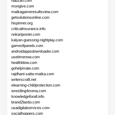
nabzah.com
mongive.com
matkagameresultsview.com
getsolutionsonline.com
hispinner.org
criticalinsurance.info
nokariposter.com
kalyan-guessing-nightplay.com
gameofpanels.com
androidappsdownloader.com
usetimenow.com
healthblow.com
gohelpmate.com
rajdhani-satta-matka.com
writerscraft.net
elearning-childprotection.com
wrestling4mena.com
knowledgeforall.info
brand2lastio.com
usadigitalservices.com
socialhoppers.com