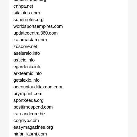
cnhpa.net
sitalotus.com
supernotes.org
worldsportsempires.com
updatecentral360.com
katamastah.com
zqscore.net
aseleraio.info
asticio.info
egardenio.info
arxteamio.info
getalexio.info
accountaudittaxcon.com
prymprint.com
sportkeeda.org
besttimespend.com
careandcure.biz
cogniyo.com
easymagazines.org
hirfanjilasmi.com