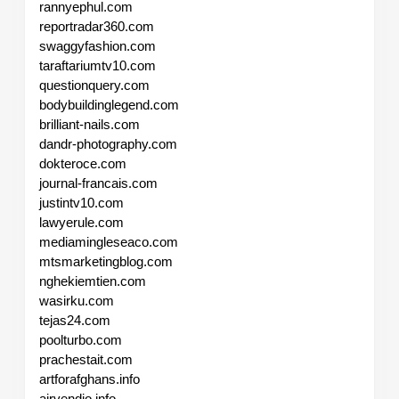
rannyephul.com
reportradar360.com
swaggyfashion.com
taraftariumtv10.com
questionquery.com
bodybuildinglegend.com
brilliant-nails.com
dandr-photography.com
dokteroce.com
journal-francais.com
justintv10.com
lawyerule.com
mediamingleseaco.com
mtsmarketingblog.com
nghekiemtien.com
wasirku.com
tejas24.com
poolturbo.com
prachestait.com
artforafghans.info
airvendio.info