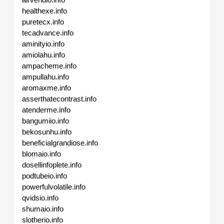
healthexe.info
puretecx.info
tecadvance.info
aminityio.info
amiolahu.info
ampacheme.info
ampullahu.info
aromaxme.info
asserthatecontrast.info
atenderme.info
bangumiio.info
bekosunhu.info
beneficialgrandiose.info
blomaio.info
dosellinfoplete.info
podtubeio.info
powerfulvolatile.info
qvidsio.info
shumaio.info
slotherio.info