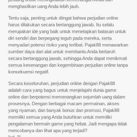
menghasilkan uang Anda lebih jauh.
Tentu saja, penting untuk diingat bahwa perjudian online
harus dilakukan secara bertanggung jawab. Itu selalu
merupakan ide yang baik untuk menetapkan batasan untuk
diri sendiri dan berpegang teguh pada mereka, serta
menyadari potensi risiko yang terlibat. Pajak88 menawarkan
sumber daya dan alat untuk membantu Anda bertaruh
secara bertanggung jawab, sehingga Anda dapat menikmati
semua kesenangan dan kegembiraan perjudian online tanpa
konsekuensi negatif.
Secara keseluruhan, perjudian online dengan Pajak88
adalah cara yang bagus untuk menjelajahi dunia game
online dan berpotensi memenangkan sejumlah uang dalam
prosesnya. Dengan berbagai macam permainan, akses
yang nyaman, dan banyak bonus dan promosi, Pajak88
memiliki semua yang Anda butuhkan untuk memiliki
pengalaman bermain game yang hebat. Jadi mengapa tidak
mencobanya dan lihat apa yang terjadi?