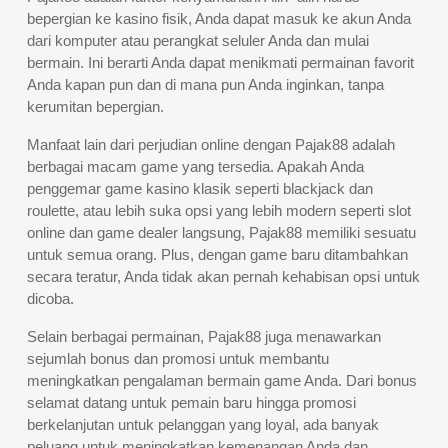
bepergian ke kasino fisik, Anda dapat masuk ke akun Anda
dari komputer atau perangkat seluler Anda dan mulai
bermain. Ini berarti Anda dapat menikmati permainan favorit
Anda kapan pun dan di mana pun Anda inginkan, tanpa
kerumitan bepergian.
Manfaat lain dari perjudian online dengan Pajak88 adalah
berbagai macam game yang tersedia. Apakah Anda
penggemar game kasino klasik seperti blackjack dan
roulette, atau lebih suka opsi yang lebih modern seperti slot
online dan game dealer langsung, Pajak88 memiliki sesuatu
untuk semua orang. Plus, dengan game baru ditambahkan
secara teratur, Anda tidak akan pernah kehabisan opsi untuk
dicoba.
Selain berbagai permainan, Pajak88 juga menawarkan
sejumlah bonus dan promosi untuk membantu
meningkatkan pengalaman bermain game Anda. Dari bonus
selamat datang untuk pemain baru hingga promosi
berkelanjutan untuk pelanggan yang loyal, ada banyak
peluang untuk meningkatkan kemenangan Anda dan