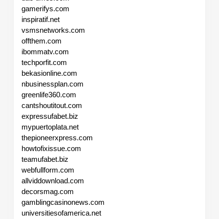
gamerifys.com
inspiratif.net
vsmsnetworks.com
offthem.com
ibommatv.com
techporfit.com
bekasionline.com
nbusinessplan.com
greenlife360.com
cantshoutitout.com
expressufabet.biz
mypuertoplata.net
thepioneerxpress.com
howtofixissue.com
teamufabet.biz
webfullform.com
allviddownload.com
decorsmag.com
gamblingcasinonews.com
universitiesofamerica.net