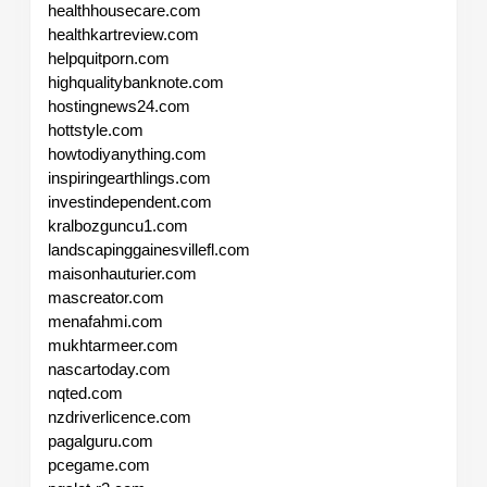
healthhousecare.com
healthkartreview.com
helpquitporn.com
highqualitybanknote.com
hostingnews24.com
hottstyle.com
howtodiyanything.com
inspiringearthlings.com
investindependent.com
kralbozguncu1.com
landscapinggainesvillefl.com
maisonhauturier.com
mascreator.com
menafahmi.com
mukhtarmeer.com
nascartoday.com
nqted.com
nzdriverlicence.com
pagalguru.com
pcegame.com