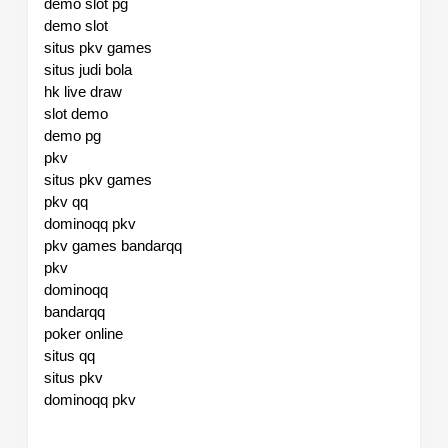
demo slot pg
demo slot
situs pkv games
situs judi bola
hk live draw
slot demo
demo pg
pkv
situs pkv games
pkv qq
dominoqq pkv
pkv games bandarqq
pkv
dominoqq
bandarqq
poker online
situs qq
situs pkv
dominoqq pkv