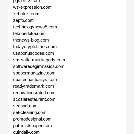
pgslot-r2.com
ws-expression.com
zchotels.com
zepfo.com
technologynews5.com
teknoeduka.com
thenews-blog.com
todaycryptotimes.com
usabonuscodes.com
sm-satta-makta-gods.com
softwaredegimnasios.com
soopermagazine.com
spacecoastdailys.com
readytrademark.com
renovationsrated.com
scoziarestaurant.com
seohart.com
set-cleaning.com
promodesignai.com
publicistspaper.com
quindaily.com