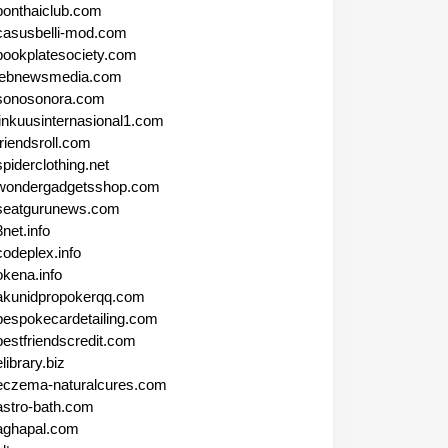
bonthaiclub.com
casusbelli-mod.com
bookplatesociety.com
lebnewsmedia.com
sonosonora.com
linkuusinternasional1.com
friendsroll.com
spiderclothing.net
wondergadgetsshop.com
seatgurunews.com
3net.info
codeplex.info
okena.info
akunidpropokerqq.com
bespokecardetailing.com
bestfriendscredit.com
elibrary.biz
eczema-naturalcures.com
astro-bath.com
aghapal.com