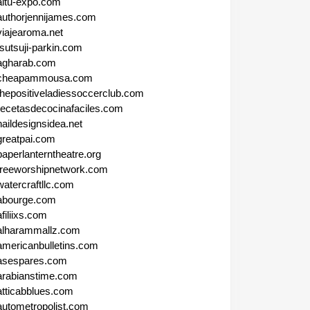
altu-expo.com
authorjennijames.com
viajearoma.net
tsutsuji-parkin.com
agharab.com
cheapammousa.com
thepositiveladiessoccerclub.com
recetasdecocinafaciles.com
naildesignsidea.net
greatpai.com
paperlanterntheatre.org
freeworshipnetwork.com
watercraftllc.com
abourge.com
afiliixs.com
alharammallz.com
americanbulletins.com
asespares.com
arabianstime.com
atticabblues.com
autometropolist.com