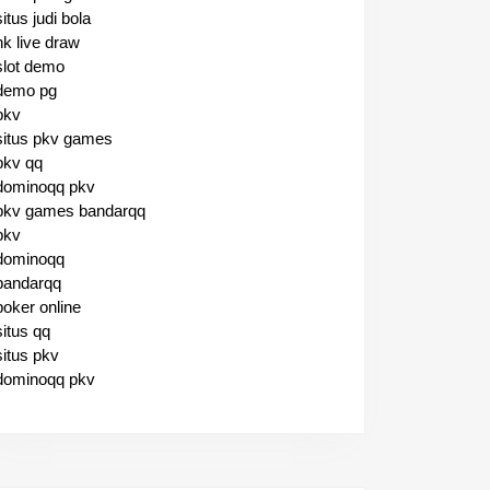
situs judi bola
hk live draw
slot demo
demo pg
an
pkv
situs pkv games
pkv qq
dominoqq pkv
pkv games bandarqq
pkv
dominoqq
bandarqq
poker online
situs qq
situs pkv
dominoqq pkv