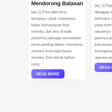
Ilmu
Mendorong Batasan
[ad_1] Raj
Pengetahu
[ad_1] Para atlet terus
dianggap 
di
berupaya untuk melampaui
berkuasa s
Balik
batas kemampuan fisik
yang meme
Performa
mereka, dan ilmu di balik
rakyatnya
Olahraga:
performa olahraga memainkan
jalannya p
Bagaimana
peran penting dalam membantu
kekuasaan
Atlet
mereka mencapai tujuan
kemegaha
Mendorong
mereka. Dari teknik latihan
upacara p
Batasan
yang
READ
READ
READ MORE
MORE