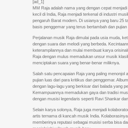
[ad_1]
MM Raja adalah nama yang dengan cepat menjadi id
kecil di India, Raja menjadi terkenal di industri mu
pengaruh Barat modern. Di usianya yang baru 25 t
basis penggemar yang terus bertambah dan pujian k
Perjalanan musik Raja dimulai pada usia muda, keti
dengan suara dan melodi yang berbeda. Kecintaan
keterampilannya dan mulai membuat karya orisinaln
Raja dengan mulus memadukan unsur musik klasik I
menciptakan suara yang benar-benar miliknya.
Salah satu pencapaian Raja yang paling menonjol ad
pujian luas dari para kritikus dan penggemar. Alb
dengan lagu-lagu yang berkisar dari balada yang p
Kemampuannya memadukan gaya dan tradisi musi
dengan musisi legendaris seperti Ravi Shankar da
Selain karya solonya, Raja juga menjadi kolaborat
artis ternama di kancah musik India. Kolaborasinya
memberinya reputasi sebagai musisi serba bisa dan