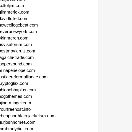
cultofjim.com
glimmerick.com
davidfollett.com
newcollegebeat.com
reverbnewyork.com
skinmerch.com
usvisaforum.com
bestmovierulz.com
jagalchi-trade.com
loopersound.com
minapenelope.com
justicereformalliance.com
cryptoglax.com
ohiohobbyplus.com
bogothemes.com
ajino-mingei.com
yourfreehost.info
cheapnorthfacejacketsm.com
gurjoshhomes.com
tombradydiet.com