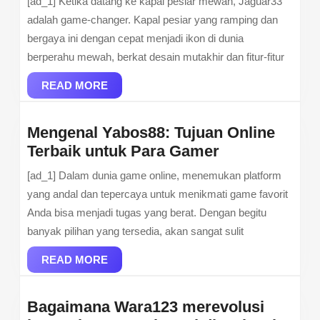
[ad_1] Ketika datang ke kapal pesiar mewah, Jaguar33
yang
adalah game-changer. Kapal pesiar yang ramping dan
ramping
bergaya ini dengan cepat menjadi ikon di dunia
dan
berperahu mewah, berkat desain mutakhir dan fitur-fitur
bergaya:
Ikon
READ
READ MORE
MORE
baru
di
Mengenal Yabos88: Tujuan Online
kapal
Mengenal
Terbaik untuk Para Gamer
pesiar
Yabos88:
[ad_1] Dalam dunia game online, menemukan platform
mewah
Tujuan
yang andal dan tepercaya untuk menikmati game favorit
Online
Anda bisa menjadi tugas yang berat. Dengan begitu
Terbaik
banyak pilihan yang tersedia, akan sangat sulit
untuk
READ
Para
READ MORE
MORE
Gamer
Bagaimana Wara123 merevolusi