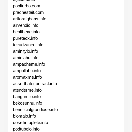
poolturbo.com
prachestait.com
artforafghans.info
airvendio.info
healthexe.info
puretecx.info
tecadvance.info
aminityio.info
amiolahu.info
ampacheme.info
ampullahu.info
aromaxme.info
asserthatecontrast.info
atenderme.info
bangumiio.info
bekosunhu.info
beneficialgrandiose.info
blomaio.info
dosellinfoplete.info
podtubeio.info