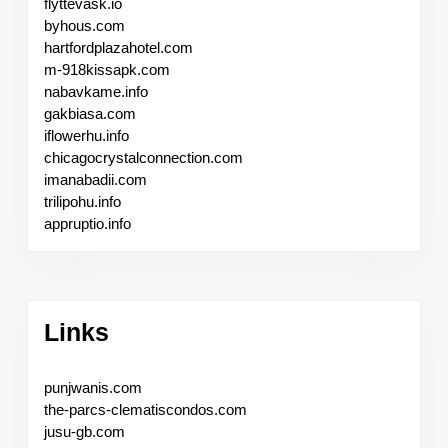
flyttevask.io
byhous.com
hartfordplazahotel.com
m-918kissapk.com
nabavkame.info
gakbiasa.com
iflowerhu.info
chicagocrystalconnection.com
imanabadii.com
trilipohu.info
appruptio.info
Links
punjwanis.com
the-parcs-clematiscondos.com
jusu-gb.com