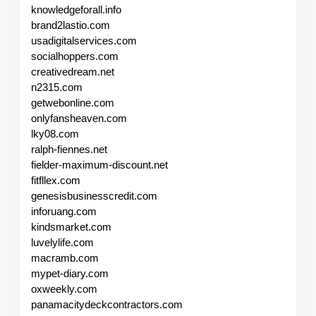
knowledgeforall.info
brand2lastio.com
usadigitalservices.com
socialhoppers.com
creativedream.net
n2315.com
getwebonline.com
onlyfansheaven.com
lky08.com
ralph-fiennes.net
fielder-maximum-discount.net
fitfllex.com
genesisbusinesscredit.com
inforuang.com
kindsmarket.com
luvelylife.com
macramb.com
mypet-diary.com
oxweekly.com
panamacitydeckcontractors.com