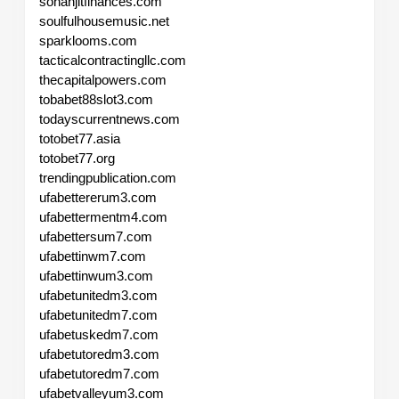
sohanjitfinances.com
soulfulhousemusic.net
sparklooms.com
tacticalcontractingllc.com
thecapitalpowers.com
tobabet88slot3.com
todayscurrentnews.com
totobet77.asia
totobet77.org
trendingpublication.com
ufabettererum3.com
ufabettermentm4.com
ufabettersum7.com
ufabettinwm7.com
ufabettinwum3.com
ufabetunitedm3.com
ufabetunitedm7.com
ufabetuskedm7.com
ufabetutoredm3.com
ufabetutoredm7.com
ufabetvalleyum3.com