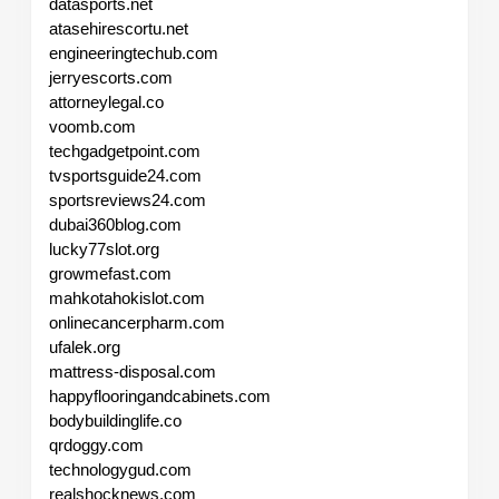
datasports.net
atasehirescortu.net
engineeringtechub.com
jerryescorts.com
attorneylegal.co
voomb.com
techgadgetpoint.com
tvsportsguide24.com
sportsreviews24.com
dubai360blog.com
lucky77slot.org
growmefast.com
mahkotahokislot.com
onlinecancerpharm.com
ufalek.org
mattress-disposal.com
happyflooringandcabinets.com
bodybuildinglife.co
qrdoggy.com
technologygud.com
realshocknews.com