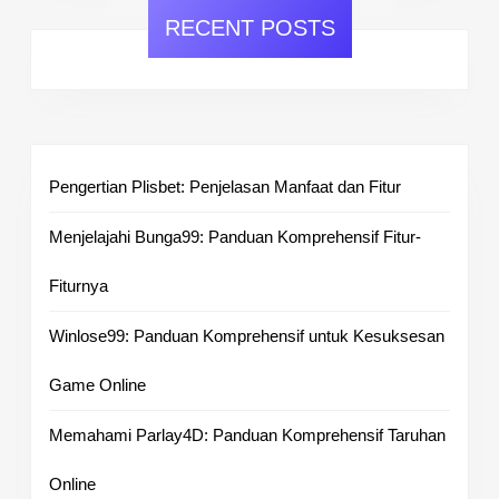
RECENT POSTS
Pengertian Plisbet: Penjelasan Manfaat dan Fitur
Menjelajahi Bunga99: Panduan Komprehensif Fitur-
Fiturnya
Winlose99: Panduan Komprehensif untuk Kesuksesan
Game Online
Memahami Parlay4D: Panduan Komprehensif Taruhan
Online