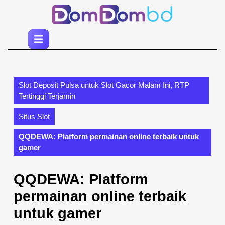
Skip
to
content
Open
Skip
Button
to
content
Slot Deposit Pulsa untuk Slot Gacor Malam Ini, RTP
Tertinggi Terjamin
Situs Slot
QQDEWA: Platform permainan online terbaik untuk
gamer
QQDEWA: Platform
permainan online terbaik
untuk gamer