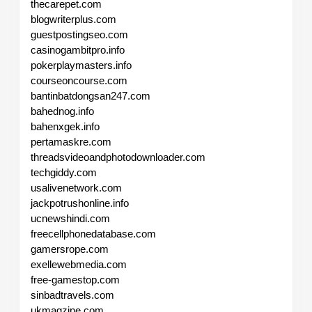
thecarepet.com
blogwriterplus.com
guestpostingseo.com
casinogambitpro.info
pokerplaymasters.info
courseoncourse.com
bantinbatdongsan247.com
bahednog.info
bahenxgek.info
pertamaskre.com
threadsvideoandphotodownloader.com
techgiddy.com
usalivenetwork.com
jackpotrushonline.info
ucnewshindi.com
freecellphonedatabase.com
gamersrope.com
exellewebmedia.com
free-gamestop.com
sinbadtravels.com
ukmagzine.com