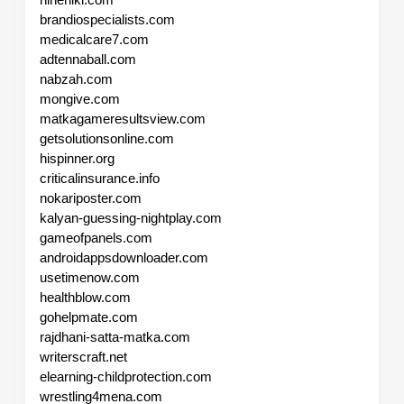
brandiospecialists.com
medicalcare7.com
adtennaball.com
nabzah.com
mongive.com
matkagameresultsview.com
getsolutionsonline.com
hispinner.org
criticalinsurance.info
nokariposter.com
kalyan-guessing-nightplay.com
gameofpanels.com
androidappsdownloader.com
usetimenow.com
healthblow.com
gohelpmate.com
rajdhani-satta-matka.com
writerscraft.net
elearning-childprotection.com
wrestling4mena.com