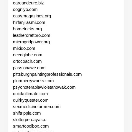
careandcure.biz
cogniyo.com
easymagazines.org
hirfanjilasmi.com
hometricks.org
leathercraftpro.com
microgridpower.org
mixiqo.com
needglobe.com
ortocoach.com
passionawe.com
pittsburghpaintingprofessionals.com
plumberryworks.com
psychoterapiawioletanowak.com
quickultimate.com
quirkyquester.com
sexmedicineformen.com
shiftripple.com
slotterpercaya.co
smartcoolbox.com