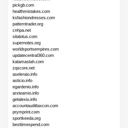
pickgb.com
healthmistakes.com
ksfashiondresses.com
patterntrader.org
cnhpa.net
sitalotus.com
supernotes.org
worldsportsempires.com
updatecentral360.com
katamastah.com
zqscore.net
aseleraio.info
asticio.info
egardenio.info
arxteamio.info
getalexio.info
accountaudittaxcon.com
prymprint.com
sportkeeda.org
besttimespend.com