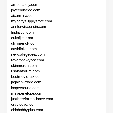
amberlately.com
joycebriscoe.com
aicarmina.com
mypartysupplystore.com
annforwisconsin.com
findjaipur.com
cultofjim.com
glimmerick.com
davidfollett.com
newcollegebeat.com
reverbnewyork.com
skinmerch.com
usvisaforum.com
bestmovierulz.com
jagalchi-trade.com
loopersound.com
minapenelope.com
justicereformalliance.com
cryptoglax.com
ohiohobbyplus.com