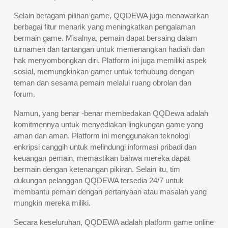
Selain beragam pilihan game, QQDEWA juga menawarkan
berbagai fitur menarik yang meningkatkan pengalaman
bermain game. Misalnya, pemain dapat bersaing dalam
turnamen dan tantangan untuk memenangkan hadiah dan
hak menyombongkan diri. Platform ini juga memiliki aspek
sosial, memungkinkan gamer untuk terhubung dengan
teman dan sesama pemain melalui ruang obrolan dan
forum.
Namun, yang benar -benar membedakan QQDewa adalah
komitmennya untuk menyediakan lingkungan game yang
aman dan aman. Platform ini menggunakan teknologi
enkripsi canggih untuk melindungi informasi pribadi dan
keuangan pemain, memastikan bahwa mereka dapat
bermain dengan ketenangan pikiran. Selain itu, tim
dukungan pelanggan QQDEWA tersedia 24/7 untuk
membantu pemain dengan pertanyaan atau masalah yang
mungkin mereka miliki.
Secara keseluruhan, QQDEWA adalah platform game online