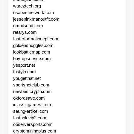
wareztech.org
usabestnetwork.com
jessepinkmanoutfit.com
umailsend.com
retarys.com
fasterformationcpf.com
goldensnuggles.com
lookbattlemap.com
buyrdpservice.com
yesport.net
tostylo.com
yougetthat.net
sportsnetclub.com
newbestcrypto.com
oxfordsave.com
iclassicgames.com
saung-artikel.com
fasthokivip2.com
observersports.com
cryptominingplus.com