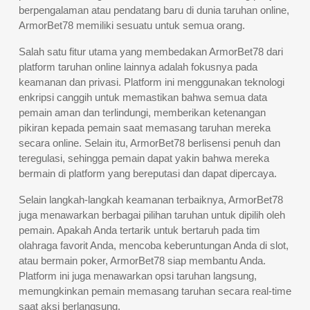
berpengalaman atau pendatang baru di dunia taruhan online,
ArmorBet78 memiliki sesuatu untuk semua orang.
Salah satu fitur utama yang membedakan ArmorBet78 dari
platform taruhan online lainnya adalah fokusnya pada
keamanan dan privasi. Platform ini menggunakan teknologi
enkripsi canggih untuk memastikan bahwa semua data
pemain aman dan terlindungi, memberikan ketenangan
pikiran kepada pemain saat memasang taruhan mereka
secara online. Selain itu, ArmorBet78 berlisensi penuh dan
teregulasi, sehingga pemain dapat yakin bahwa mereka
bermain di platform yang bereputasi dan dapat dipercaya.
Selain langkah-langkah keamanan terbaiknya, ArmorBet78
juga menawarkan berbagai pilihan taruhan untuk dipilih oleh
pemain. Apakah Anda tertarik untuk bertaruh pada tim
olahraga favorit Anda, mencoba keberuntungan Anda di slot,
atau bermain poker, ArmorBet78 siap membantu Anda.
Platform ini juga menawarkan opsi taruhan langsung,
memungkinkan pemain memasang taruhan secara real-time
saat aksi berlangsung.