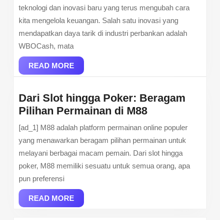
Perbankan:
teknologi dan inovasi baru yang terus mengubah cara
Menjelajahi
kita mengelola keuangan. Salah satu inovasi yang
Manfaat
mendapatkan daya tarik di industri perbankan adalah
WBOCash
WBOCash, mata
READ
READ MORE
MORE
Dari Slot hingga Poker: Beragam
Dari
Pilihan Permainan di M88
Slot
[ad_1] M88 adalah platform permainan online populer
hingga
yang menawarkan beragam pilihan permainan untuk
Poker:
melayani berbagai macam pemain. Dari slot hingga
Beragam
poker, M88 memiliki sesuatu untuk semua orang, apa
Pilihan
pun preferensi
Permainan
READ
di
READ MORE
MORE
M88