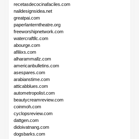
recetasdecocinafaciles.com
naildesignsidea.net
greatpai.com
paperlanterntheatre.org
freeworshipnetwork.com
watercraftllc.com
abourge.com
afiliixs.com
alharammallz.com
americanbulletins.com
asespares.com
arabianstime.com
atticabblues.com
autometropolist.com
beautycreamreview.com
coinmoh.com
cyclopsreview.com
dattgen.com
didoivatnang.com
dogsbarks.com