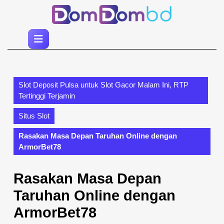
Skip
to
content
Open
Skip
Button
to
content
Slot Deposit Pulsa untuk Slot Gacor Malam Ini, RTP
Tertinggi Terjamin
Situs Slot
Rasakan Masa Depan Taruhan Online dengan
ArmorBet78
Rasakan Masa Depan
Taruhan Online dengan
ArmorBet78