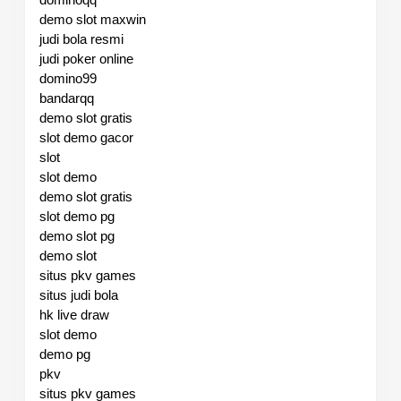
demo slot maxwin
judi bola resmi
judi poker online
domino99
bandarqq
demo slot gratis
slot demo gacor
slot
slot demo
demo slot gratis
slot demo pg
demo slot pg
demo slot
situs pkv games
situs judi bola
hk live draw
slot demo
demo pg
pkv
situs pkv games