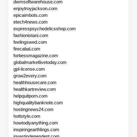
dwmsoftwarehouse.com
enjoytroyjackson.com
epicaimbots.com
etech4news.com
expresspsychedelicsshop.com
fashionistani.com
feelingswed.com
firecabal.com
forbessmagazine.com
globalmarketlivetoday.com
gpl-license.com
grow2every.com
healthhousecare.com
healthkartreview.com
helpquitporn.com
highqualitybanknote.com
hostingnews24.com
hottstyle.com
howtodiyanything.com
inspiringearthlings.com
investindependent.com