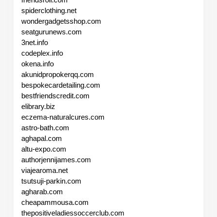
spiderclothing.net
wondergadgetsshop.com
seatgurunews.com
3net.info
codeplex.info
okena.info
akunidpropokerqq.com
bespokecardetailing.com
bestfriendscredit.com
elibrary.biz
eczema-naturalcures.com
astro-bath.com
aghapal.com
altu-expo.com
authorjennijames.com
viajearoma.net
tsutsuji-parkin.com
agharab.com
cheapammousa.com
thepositiveladiessoccerclub.com