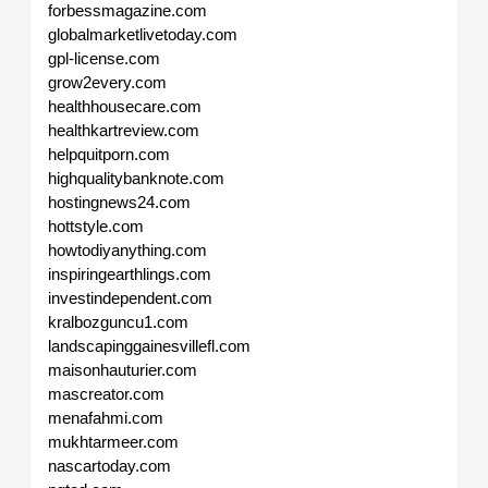
forbessmagazine.com
globalmarketlivetoday.com
gpl-license.com
grow2every.com
healthhousecare.com
healthkartreview.com
helpquitporn.com
highqualitybanknote.com
hostingnews24.com
hottstyle.com
howtodiyanything.com
inspiringearthlings.com
investindependent.com
kralbozguncu1.com
landscapinggainesvillefl.com
maisonhauturier.com
mascreator.com
menafahmi.com
mukhtarmeer.com
nascartoday.com