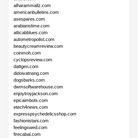
alharammallz.com
americanbulletins.com
asespares.com
arabianstime.com
atticabblues.com
autometropolist.com
beautycreamreview.com
coinmoh.com
cyclopsreview.com
dattgen.com
didoivatnang.com
dogsbarks.com
dwmsoftwarehouse.com
enjoytroyjackson.com
epicaimbots.com
etech4news.com
expresspsychedelicsshop.com
fashionistani.com
feelingswed.com
firecabal.com