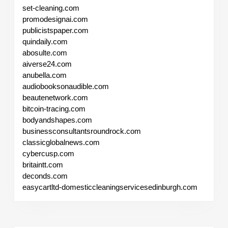
set-cleaning.com
promodesignai.com
publicistspaper.com
quindaily.com
abosulte.com
aiverse24.com
anubella.com
audiobooksonaudible.com
beautenetwork.com
bitcoin-tracing.com
bodyandshapes.com
businessconsultantsroundrock.com
classicglobalnews.com
cybercusp.com
britaintt.com
deconds.com
easycartltd-domesticcleaningservicesedinburgh.com