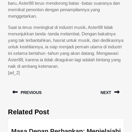
baru, Aster88 terus mendorong batas -batas suaranya dan
memikat penonton dengan penampilannya yang
menggetarkan.
Saat ia terus meningkat di industri musik, Aster88 tidak
menunjukkan tanda -tanda melambat. Dengan bakatnya
yang tak terbantahkan, hasrat untuk musik, dan dedikasinya
untuk keahliannya, ia siap menjadi pemain utama di industri
ini selama bertahun -tahun yang akan datang. Mengawasi
Aster88, karena ia tidak diragukan lagi adalah bintang yang
naik di ambang ketenaran.
[ad_2]
Post
PREVIOUS
NEXT
navigation
Previous
Next
Related Post
post:
post:
Masa Depan Perbankan: Menjelajahi