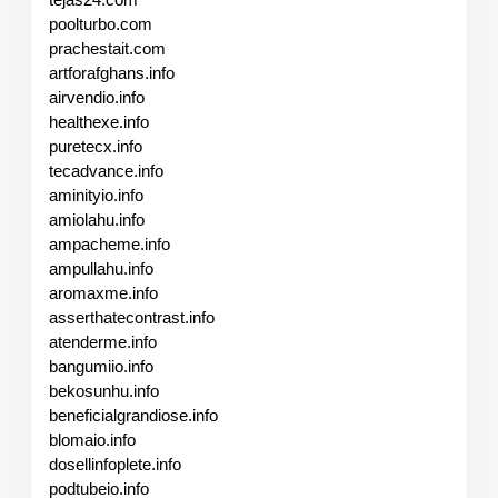
poolturbo.com
prachestait.com
artforafghans.info
airvendio.info
healthexe.info
puretecx.info
tecadvance.info
aminityio.info
amiolahu.info
ampacheme.info
ampullahu.info
aromaxme.info
asserthatecontrast.info
atenderme.info
bangumiio.info
bekosunhu.info
beneficialgrandiose.info
blomaio.info
dosellinfoplete.info
podtubeio.info