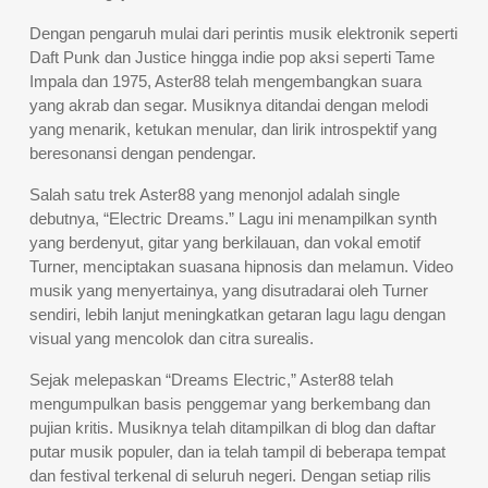
Dengan pengaruh mulai dari perintis musik elektronik seperti
Daft Punk dan Justice hingga indie pop aksi seperti Tame
Impala dan 1975, Aster88 telah mengembangkan suara
yang akrab dan segar. Musiknya ditandai dengan melodi
yang menarik, ketukan menular, dan lirik introspektif yang
beresonansi dengan pendengar.
Salah satu trek Aster88 yang menonjol adalah single
debutnya, “Electric Dreams.” Lagu ini menampilkan synth
yang berdenyut, gitar yang berkilauan, dan vokal emotif
Turner, menciptakan suasana hipnosis dan melamun. Video
musik yang menyertainya, yang disutradarai oleh Turner
sendiri, lebih lanjut meningkatkan getaran lagu lagu dengan
visual yang mencolok dan citra surealis.
Sejak melepaskan “Dreams Electric,” Aster88 telah
mengumpulkan basis penggemar yang berkembang dan
pujian kritis. Musiknya telah ditampilkan di blog dan daftar
putar musik populer, dan ia telah tampil di beberapa tempat
dan festival terkenal di seluruh negeri. Dengan setiap rilis