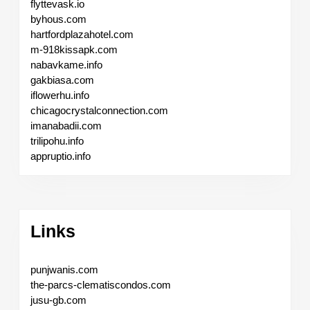
flyttevask.io
byhous.com
hartfordplazahotel.com
m-918kissapk.com
nabavkame.info
gakbiasa.com
iflowerhu.info
chicagocrystalconnection.com
imanabadii.com
trilipohu.info
appruptio.info
Links
punjwanis.com
the-parcs-clematiscondos.com
jusu-gb.com