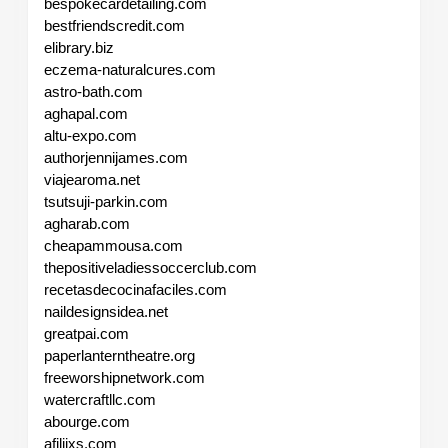
bespokecardetailing.com
bestfriendscredit.com
elibrary.biz
eczema-naturalcures.com
astro-bath.com
aghapal.com
altu-expo.com
authorjennijames.com
viajearoma.net
tsutsuji-parkin.com
agharab.com
cheapammousa.com
thepositiveladiessoccerclub.com
recetasdecocinafaciles.com
naildesignsidea.net
greatpai.com
paperlanterntheatre.org
freeworshipnetwork.com
watercraftllc.com
abourge.com
afiliixs.com