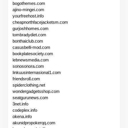
bogothemes.com
ajino-mingei.com
yourfreehost.info
cheapnorthfacejacketsm.com
gurjoshhomes.com
tombradydiet.com
bonthaiclub.com
casusbelli-mod.com
bookplatesociety.com
lebnewsmedia.com
sonosonora.com
linkuusinternasional1.com
friendsroll.com
spiderclothing.net
wondergadgetsshop.com
seatgurunews.com
3net.info
codeplex.info
okena.info
akunidpropokerqq.com