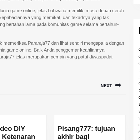
dunia game online, jelas bahwa ia memiliki masa depan cerah
 kepribadiannya yang memikat, dan tekadnya yang tak
ang bertahan lama pada komunitas game selama bertahun-
uk memeriksa Pararaja77 dan lihat sendiri mengapa ia dengan
unia game online. Baik Anda penggemar keahliannya,
raraja77 jelas merupakan pemain yang patut diwaspadai.
NEXT
Next
post:
ideo DIY
Pisang777: tujuan
 Ketenaran
akhir bagi