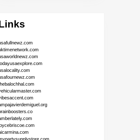
Links
usafullnewz.com
uktimenetwork.com
usaworldnewz.com
todayusaexplore.com
usalocality.com
usafournewz.com
thebalochhal.com
vehicularmaster.com
vibesaccent.com
ampajavierdemiguel.org
brainboosters.co
amberlately.com
joycebriscoe.com
aicarmina.com
mypartysupplystore.com