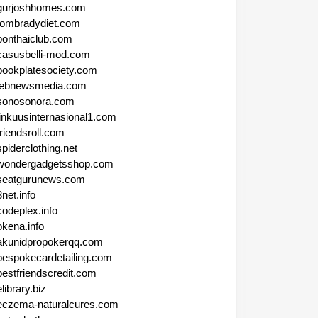
gurjoshhomes.com
tombradydiet.com
bonthaiclub.com
casusbelli-mod.com
bookplatesociety.com
lebnewsmedia.com
sonosonora.com
linkuusinternasional1.com
friendsroll.com
spiderclothing.net
wondergadgetsshop.com
seatgurunews.com
3net.info
codeplex.info
okena.info
akunidpropokerqq.com
bespokecardetailing.com
bestfriendscredit.com
elibrary.biz
eczema-naturalcures.com