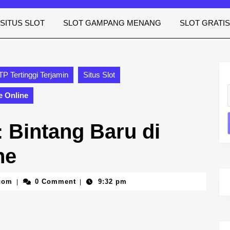
SITUS SLOT
SLOT GAMPANG MENANG
SLOT GRATIS
TP Tertinggi Terjamin
Situs Slot
e Online
 Bintang Baru di
ne
admin@domdombd.com
com
0 Comment
9:32 pm
|
|