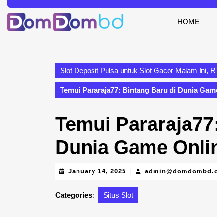
Skip
to
HOME
content
Skip
to
content
Slot Deposit Pulsa untuk Slot Gacor Malam Ini, R
Temui Pararaja77: Bintang Baru di Dunia Gam
Temui Pararaja77:
Dunia Game Onli
January
January 14, 2025
admin@domdombd.
|
14,
2025
Categories:
Situs Slot