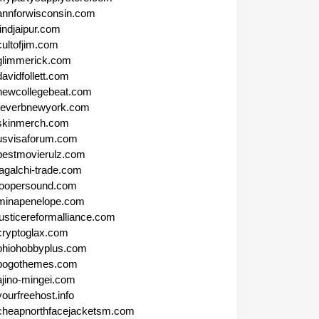
annforwisconsin.com
findjaipur.com
cultofjim.com
glimmerick.com
davidfollett.com
newcollegebeat.com
reverbnewyork.com
skinmerch.com
usvisaforum.com
bestmovierulz.com
jagalchi-trade.com
loopersound.com
minapenelope.com
justicereformalliance.com
cryptoglax.com
ohiohobbyplus.com
bogothemes.com
ajino-mingei.com
yourfreehost.info
cheapnorthfacejacketsm.com