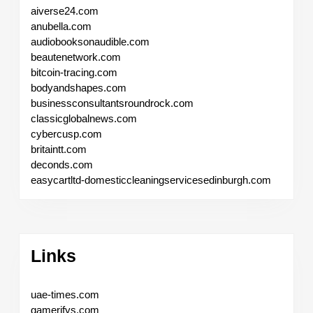
aiverse24.com
anubella.com
audiobooksonaudible.com
beautenetwork.com
bitcoin-tracing.com
bodyandshapes.com
businessconsultantsroundrock.com
classicglobalnews.com
cybercusp.com
britaintt.com
deconds.com
easycartltd-domesticcleaningservicesedinburgh.com
Links
uae-times.com
gamerifys.com