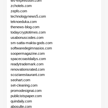
ws-expression.com
zchotels.com
zepfo.com
technologynews5.com
teknoeduka.com
thenews-blog.com
todaycryptotimes.com
usabonuscodes.com
sm-satta-makta-gods.com
softwaredegimnasios.com
soopermagazine.com
spacecoastdailys.com
readytrademark.com
renovationsrated.com
scoziarestaurant.com
seohart.com
set-cleaning.com
promodesignai.com
publicistspaper.com
quindaily.com
abosulte.com