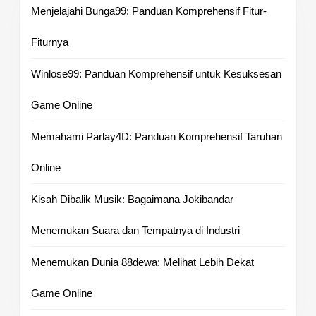
Menjelajahi Bunga99: Panduan Komprehensif Fitur-
Fiturnya
Winlose99: Panduan Komprehensif untuk Kesuksesan
Game Online
Memahami Parlay4D: Panduan Komprehensif Taruhan
Online
Kisah Dibalik Musik: Bagaimana Jokibandar
Menemukan Suara dan Tempatnya di Industri
Menemukan Dunia 88dewa: Melihat Lebih Dekat
Game Online