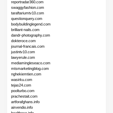
reportradar360.com
swaggyfashion.com
taraftariumtv10.com
questionquery.com
bodybuildinglegend.com
brilliant-nails.com
dandr-photography.com
dokteroce.com
journal-francais.com
justintv10.com
lawyerule.com
mediamingleseaco.com
mtsmarketingblog.com
nghekiemtien.com
wasirku.com
tejas24.com
poolturbo.com
prachestait.com
artforafghans.info
airvendio.info
healthexe.info