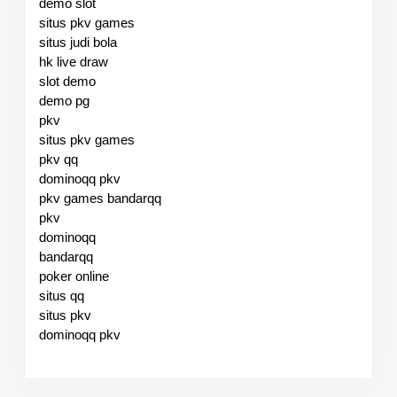
demo slot
situs pkv games
situs judi bola
hk live draw
slot demo
demo pg
pkv
situs pkv games
pkv qq
dominoqq pkv
pkv games bandarqq
pkv
dominoqq
bandarqq
poker online
situs qq
situs pkv
dominoqq pkv