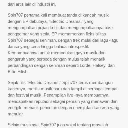
dari artis lain di industri ini.
Spin707 pertama kali membuat tanda di kancah musik
dengan EP debutnya, “Electric Dreams,” yang
mengumpulkan pujian kritis dan mengumpulkannya basis
penggemar yang setia. EP memamerkan fleksibilitas
Spin707 sebagai seniman, dengan trek mulai dari lagu -lagu
dansa yang ceria hingga balada introspektif.
Kemampuannya untuk memadukan gaya musik dan
pengaruh yang berbeda dengan mulus telah menarik
perbandingan dengan seniman seperti Lorde, Halsey, dan
Billie Eilish.
Sejak rilis “Electric Dreams,” Spin707 terus membangun
kariernya, merilis musik baru dan tampil di berbagai tempat
dan festival musik. Penampilan live -nya membuatnya
mendapatkan reputasi sebagai pemain yang menawan dan
energik, menarik penonton dengan energi dan karisma yang
menular.
Selain musiknya, Spin707 juga vokal tentang masalah