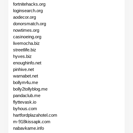
fortnitehacks.org
loginsearch.org
aodecor.org
donorsmatch.org
nowtimes.org
casinoeing.org
livemocha.biz
streetlife.biz
hyves.biz
enoughinfo.net
pinhive.net
warnabet.net
bollym4u.me
bolly2tollyblog.me
pandaclub.me
flyttevask.io
byhous.com
hartfordplazahotel.com
m-918kissapk.com
nabavkame.info