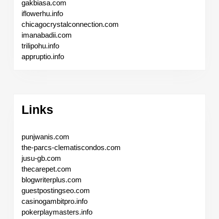
gakbiasa.com
iflowerhu.info
chicagocrystalconnection.com
imanabadii.com
trilipohu.info
appruptio.info
Links
punjwanis.com
the-parcs-clematiscondos.com
jusu-gb.com
thecarepet.com
blogwriterplus.com
guestpostingseo.com
casinogambitpro.info
pokerplaymasters.info