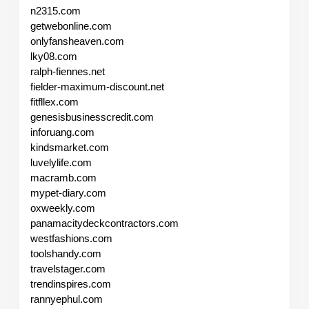
n2315.com
getwebonline.com
onlyfansheaven.com
lky08.com
ralph-fiennes.net
fielder-maximum-discount.net
fitfllex.com
genesisbusinesscredit.com
inforuang.com
kindsmarket.com
luvelylife.com
macramb.com
mypet-diary.com
oxweekly.com
panamacitydeckcontractors.com
westfashions.com
toolshandy.com
travelstager.com
trendinspires.com
rannyephul.com