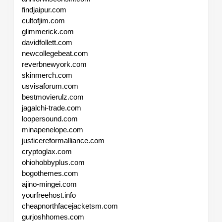
findjaipur.com
cultofjim.com
glimmerick.com
davidfollett.com
newcollegebeat.com
reverbnewyork.com
skinmerch.com
usvisaforum.com
bestmovierulz.com
jagalchi-trade.com
loopersound.com
minapenelope.com
justicereformalliance.com
cryptoglax.com
ohiohobbyplus.com
bogothemes.com
ajino-mingei.com
yourfreehost.info
cheapnorthfacejacketsm.com
gurjoshhomes.com