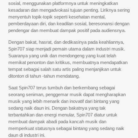
sosial, menggunakan platformnya untuk meningkatkan
kesadaran dan mengadvokasi tujuan penting. Liriknya sering
menyentuh topik-topik seperti kesehatan mental,
pemberdayaan diri, dan keadilan sosial, beresonansi dengan
pendengar dan membuat dampak positif pada audiensnya.
Dengan bakat, hasrat, dan dedikasinya pada keahliannya,
Spin707 siap menjadi pemain utama dalam industri musik.
Suaranya yang unik dan mendongeng yang kuat telah
memikat penonton dan kritikus, membuatnya mendapatkan
tempat sebagai salah satu artis paling menjanjikan untuk
ditonton di tahun -tahun mendatang.
Saat Spin707 terus tumbuh dan berkembang sebagai
seorang seniman, penggemar musik dapat mengharapkan
musik yang lebih menarik dan inovatif dari bintang yang
sedang naik daun ini. Dengan bakatnya yang tak
terbantahkan dan energi menular, Spin707 diatur untuk
membuat dampak abadi pada kancah musik dan
memperkuat statusnya sebagai bintang yang sedang naik
daun di industri ini.