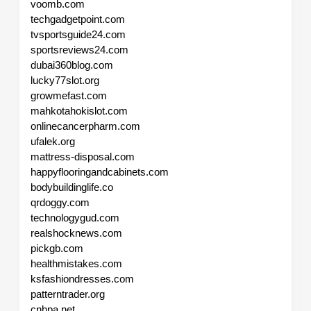
voomb.com
techgadgetpoint.com
tvsportsguide24.com
sportsreviews24.com
dubai360blog.com
lucky77slot.org
growmefast.com
mahkotahokislot.com
onlinecancerpharm.com
ufalek.org
mattress-disposal.com
happyflooringandcabinets.com
bodybuildinglife.co
qrdoggy.com
technologygud.com
realshocknews.com
pickgb.com
healthmistakes.com
ksfashiondresses.com
patterntrader.org
cnhpa.net