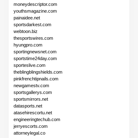
moneydescriptor.com
youthsmagazine.com
painaidee.net
sportsdarkest.com
webtoon.biz
thesportswires.com
hyungpro.com
sportingnewsnet.com
sportstime24day.com
sporteslive.com
theblingblingshields.com
pinkfrenchtipnails.com
newgamestv.com
sportsgallerys.com
sportsmirrors.net
datasports.net
atasehirescortu.net
engineeringtechub.com
jerryescorts.com
attorneylegal.co