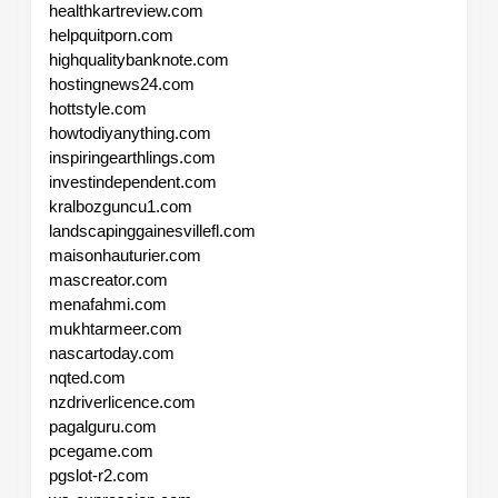
healthkartreview.com
helpquitporn.com
highqualitybanknote.com
hostingnews24.com
hottstyle.com
howtodiyanything.com
inspiringearthlings.com
investindependent.com
kralbozguncu1.com
landscapinggainesvillefl.com
maisonhauturier.com
mascreator.com
menafahmi.com
mukhtarmeer.com
nascartoday.com
nqted.com
nzdriverlicence.com
pagalguru.com
pcegame.com
pgslot-r2.com