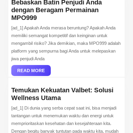
Bebaskan Batin Penjudi Anda
dengan Beragam Permainan
Bebaskan
MPO999
Batin
[ad_1] Apakah Anda merasa beruntung? Apakah Anda
Penjudi
memiliki semangat kompetitif dan keinginan untuk
Anda
mengambil risiko? Jika demikian, maka MPO999 adalah
dengan
platform yang sempurna bagi Anda untuk melepaskan
Beragam
jiwa penjudi Anda
Permainan
MPO999
READ
READ MORE
MORE
Temukan Kekuatan Valbet: Solusi
Temukan
Wellness Utama
Kekuatan
[ad_1] Di dunia yang serba cepat saat ini, bisa menjadi
Valbet:
tantangan untuk menemukan waktu dan energi untuk
Solusi
memprioritaskan kesehatan dan kesejahteraan kita.
Wellness
Dengan begitu banyak tuntutan pada waktu kita, mudah