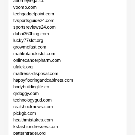
attorneylegal.co
voomb.com
techgadgetpoint.com
tvsportsguide24.com
sportsreviews24.com
dubai360blog.com
lucky77slot.org
growmefast.com
mahkotahokislot.com
onlinecancerpharm.com
ufalek.org
mattress-disposal.com
happyflooringandcabinets.com
bodybuildinglife.co
qrdoggy.com
technologygud.com
realshocknews.com
pickgb.com
healthmistakes.com
ksfashiondresses.com
patterntrader.org