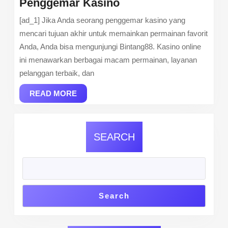
Bintang88:
Penggemar Kasino
Tujuan
[ad_1] Jika Anda seorang penggemar kasino yang
Utama
mencari tujuan akhir untuk memainkan permainan favorit
Penggemar
Anda, Anda bisa mengunjungi Bintang88. Kasino online
Kasino
ini menawarkan berbagai macam permainan, layanan
pelanggan terbaik, dan
READ
READ MORE
MORE
SEARCH
Search