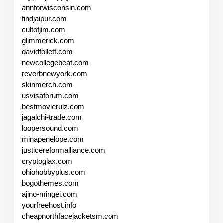
annforwisconsin.com
findjaipur.com
cultofjim.com
glimmerick.com
davidfollett.com
newcollegebeat.com
reverbnewyork.com
skinmerch.com
usvisaforum.com
bestmovierulz.com
jagalchi-trade.com
loopersound.com
minapenelope.com
justicereformalliance.com
cryptoglax.com
ohiohobbyplus.com
bogothemes.com
ajino-mingei.com
yourfreehost.info
cheapnorthfacejacketsm.com