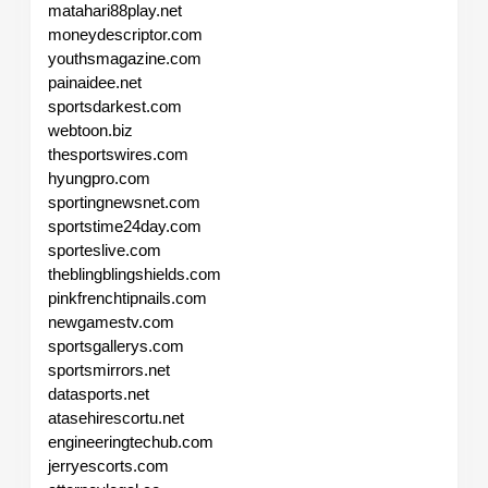
matahari88play.net
moneydescriptor.com
youthsmagazine.com
painaidee.net
sportsdarkest.com
webtoon.biz
thesportswires.com
hyungpro.com
sportingnewsnet.com
sportstime24day.com
sporteslive.com
theblingblingshields.com
pinkfrenchtipnails.com
newgamestv.com
sportsgallerys.com
sportsmirrors.net
datasports.net
atasehirescortu.net
engineeringtechub.com
jerryescorts.com