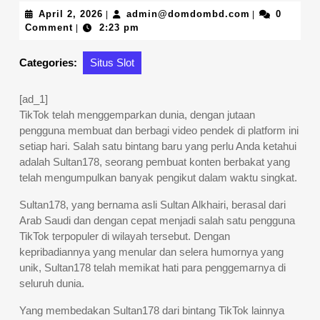
April
admin@domd
April 2, 2026
admin@domdombd.com
0
|
|
2,
Comment
2:23 pm
|
2026
Categories:
Situs Slot
[ad_1]
TikTok telah menggemparkan dunia, dengan jutaan
pengguna membuat dan berbagi video pendek di platform ini
setiap hari. Salah satu bintang baru yang perlu Anda ketahui
adalah Sultan178, seorang pembuat konten berbakat yang
telah mengumpulkan banyak pengikut dalam waktu singkat.
Sultan178, yang bernama asli Sultan Alkhairi, berasal dari
Arab Saudi dan dengan cepat menjadi salah satu pengguna
TikTok terpopuler di wilayah tersebut. Dengan
kepribadiannya yang menular dan selera humornya yang
unik, Sultan178 telah memikat hati para penggemarnya di
seluruh dunia.
Yang membedakan Sultan178 dari bintang TikTok lainnya