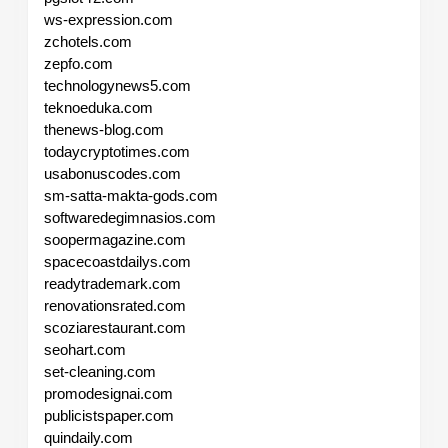
ws-expression.com
zchotels.com
zepfo.com
technologynews5.com
teknoeduka.com
thenews-blog.com
todaycryptotimes.com
usabonuscodes.com
sm-satta-makta-gods.com
softwaredegimnasios.com
soopermagazine.com
spacecoastdailys.com
readytrademark.com
renovationsrated.com
scoziarestaurant.com
seohart.com
set-cleaning.com
promodesignai.com
publicistspaper.com
quindaily.com