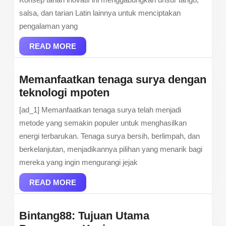
salsa, dan tarian Latin lainnya untuk menciptakan
pengalaman yang
READ
READ MORE
MORE
Memanfaatkan tenaga surya dengan
Memanfaatkan
teknologi mpoten
tenaga
[ad_1] Memanfaatkan tenaga surya telah menjadi
surya
metode yang semakin populer untuk menghasilkan
dengan
energi terbarukan. Tenaga surya bersih, berlimpah, dan
teknologi
berkelanjutan, menjadikannya pilihan yang menarik bagi
mpoten
mereka yang ingin mengurangi jejak
READ
READ MORE
MORE
Bintang88: Tujuan Utama