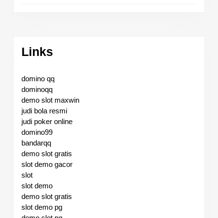
Links
domino qq
dominoqq
demo slot maxwin
judi bola resmi
judi poker online
domino99
bandarqq
demo slot gratis
slot demo gacor
slot
slot demo
demo slot gratis
slot demo pg
demo slot pg