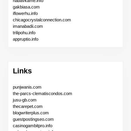
nabavkame.info
gakbiasa.com
iflowerhu.info
chicagocrystalconnection.com
imanabadii.com
trilipohu.info
appruptio.info
Links
punjwanis.com
the-parcs-clematiscondos.com
jusu-gb.com
thecarepet.com
blogwriterplus.com
guestpostingseo.com
casinogambitpro.info