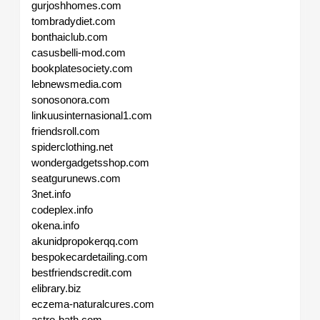
gurjoshhomes.com
tombradydiet.com
bonthaiclub.com
casusbelli-mod.com
bookplatesociety.com
lebnewsmedia.com
sonosonora.com
linkuusinternasional1.com
friendsroll.com
spiderclothing.net
wondergadgetsshop.com
seatgurunews.com
3net.info
codeplex.info
okena.info
akunidpropokerqq.com
bespokecardetailing.com
bestfriendscredit.com
elibrary.biz
eczema-naturalcures.com
astro-bath.com