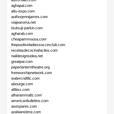
aghapal.com
altu-expo.com
authorjennijames.com
viajearoma.net
tsutsuji-parkin.com
agharab.com
cheapammousa.com
thepositiveladiessoccerclub.com
recetasdecocinafaciles.com
naildesignsidea.net
greatpai.com
paperlanterntheatre.org
freeworshipnetwork.com
watercraftllc.com
abourge.com
afiliixs.com
alharammallz.com
americanbulletins.com
asespares.com
arabianstime.com