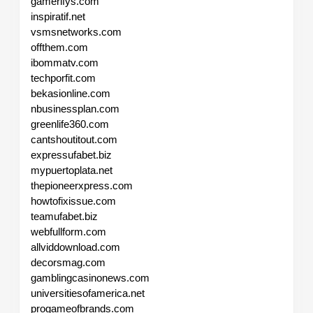
gamerifys.com
inspiratif.net
vsmsnetworks.com
offthem.com
ibommatv.com
techporfit.com
bekasionline.com
nbusinessplan.com
greenlife360.com
cantshoutitout.com
expressufabet.biz
mypuertoplata.net
thepioneerxpress.com
howtofixissue.com
teamufabet.biz
webfullform.com
allviddownload.com
decorsmag.com
gamblingcasinonews.com
universitiesofamerica.net
progameofbrands.com