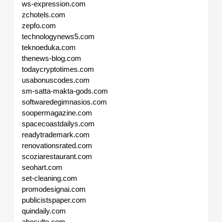
ws-expression.com
zchotels.com
zepfo.com
technologynews5.com
teknoeduka.com
thenews-blog.com
todaycryptotimes.com
usabonuscodes.com
sm-satta-makta-gods.com
softwaredegimnasios.com
soopermagazine.com
spacecoastdailys.com
readytrademark.com
renovationsrated.com
scoziarestaurant.com
seohart.com
set-cleaning.com
promodesignai.com
publicistspaper.com
quindaily.com
abosulte.com