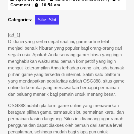
10,
Comment
10:54 am
|
2025
Categories:
Situs Slot
[ad_1]
Di dunia yang serba cepat saat ini, game online telah
menjadi bentuk hiburan yang populer bagi orang-orang dari
segala usia. Apakah Anda seorang gamer biasa yang ingin
menghabiskan waktu atau pemain kompetitif yang ingin
menguji keterampilan Anda terhadap orang lain, ada banyak
pilihan game yang tersedia di internet. Salah satu platform
yang mendapatkan popularitas adalah OSG888, situs game
online terkemuka yang menawarkan berbagai permainan
dan peluang menarik bagi pemain untuk menang besar.
OSG888 adalah platform game online yang menawarkan
beragam pilihan game, termasuk slot, permainan kartu, dan
permainan kasino langsung. Situs ini dirancang agar ramah
pengguna dan dapat diakses oleh pemain dari semua level
pengalaman, sehingga mudah bagi siapa pun untuk