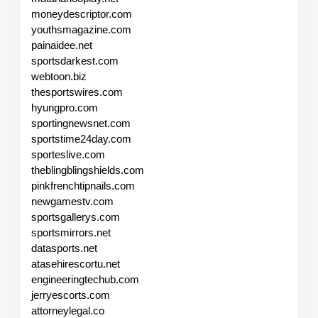
moneydescriptor.com
youthsmagazine.com
painaidee.net
sportsdarkest.com
webtoon.biz
thesportswires.com
hyungpro.com
sportingnewsnet.com
sportstime24day.com
sporteslive.com
theblingblingshields.com
pinkfrenchtipnails.com
newgamestv.com
sportsgallerys.com
sportsmirrors.net
datasports.net
atasehirescortu.net
engineeringtechub.com
jerryescorts.com
attorneylegal.co