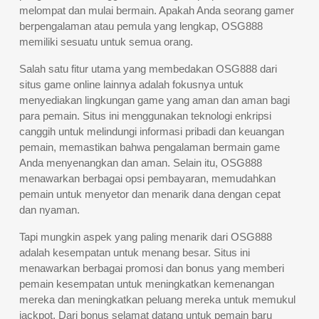
melompat dan mulai bermain. Apakah Anda seorang gamer
berpengalaman atau pemula yang lengkap, OSG888
memiliki sesuatu untuk semua orang.
Salah satu fitur utama yang membedakan OSG888 dari
situs game online lainnya adalah fokusnya untuk
menyediakan lingkungan game yang aman dan aman bagi
para pemain. Situs ini menggunakan teknologi enkripsi
canggih untuk melindungi informasi pribadi dan keuangan
pemain, memastikan bahwa pengalaman bermain game
Anda menyenangkan dan aman. Selain itu, OSG888
menawarkan berbagai opsi pembayaran, memudahkan
pemain untuk menyetor dan menarik dana dengan cepat
dan nyaman.
Tapi mungkin aspek yang paling menarik dari OSG888
adalah kesempatan untuk menang besar. Situs ini
menawarkan berbagai promosi dan bonus yang memberi
pemain kesempatan untuk meningkatkan kemenangan
mereka dan meningkatkan peluang mereka untuk memukul
jackpot. Dari bonus selamat datang untuk pemain baru