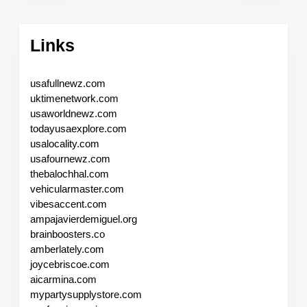
Links
usafullnewz.com
uktimenetwork.com
usaworldnewz.com
todayusaexplore.com
usalocality.com
usafournewz.com
thebalochhal.com
vehicularmaster.com
vibesaccent.com
ampajavierdemiguel.org
brainboosters.co
amberlately.com
joycebriscoe.com
aicarmina.com
mypartysupplystore.com