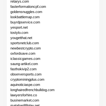
retarys.com
fasterformationcpf.com
goldensnuggles.com
lookbattlemap.com
buyrdpservice.com
yesport.net
tostylo.com
yougetthat.net
sportsnetclub.com
newbestcrypto.com
oxfordsave.com
iclassicgames.com
saung-artikel.com
fasthokivip2.com
observersports.com
cryptominingplus.com
aquinoticiaspe.com
longhairedfrenchbulldog.com
lawyersforhire.co
businemarket.com
matahari88play.net