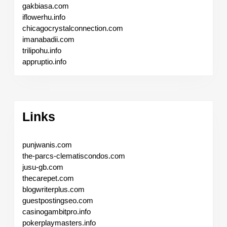
gakbiasa.com
iflowerhu.info
chicagocrystalconnection.com
imanabadii.com
trilipohu.info
appruptio.info
Links
punjwanis.com
the-parcs-clematiscondos.com
jusu-gb.com
thecarepet.com
blogwriterplus.com
guestpostingseo.com
casinogambitpro.info
pokerplaymasters.info