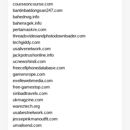
courseoncourse.com
bantinbatdongsan247.com
bahednog.info
bahenxgek.info
pertamaskre.com
threadsvideoandphotodownloader.com
techgiddy.com
usalivenetwork.com
jackpotrushonline.info
ucnewshindi.com
freecellphonedatabase.com
gamersrope.com
exellewebmedia.com
free-gamestop.com
sinbadtravels.com
ukmagzine.com
wareztech.org
usabestnetwork.com
jessepinkmanoutfit.com
umailsend.com