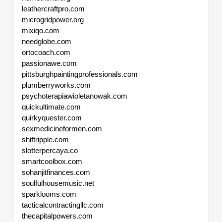
leathercraftpro.com
microgridpower.org
mixiqo.com
needglobe.com
ortocoach.com
passionawe.com
pittsburghpaintingprofessionals.com
plumberryworks.com
psychoterapiawioletanowak.com
quickultimate.com
quirkyquester.com
sexmedicineformen.com
shiftripple.com
slotterpercaya.co
smartcoolbox.com
sohanjitfinances.com
soulfulhousemusic.net
sparklooms.com
tacticalcontractingllc.com
thecapitalpowers.com