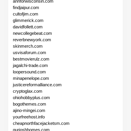
annforwisconsin.com
findjaipur.com
cultofjim.com
glimmerick.com
davidfollett.com
newcollegebeat.com
reverbnewyork.com
skinmerch.com
usvisaforum.com
bestmovierulz.com
jagalchi-trade.com
loopersound.com
minapenelope.com
justicereformalliance.com
cryptoglax.com
ohiohobbyplus.com
bogothemes.com
ajino-mingei.com
yourfreehost.info
cheapnorthfacejacketsm.com
gurjoshhomes.com