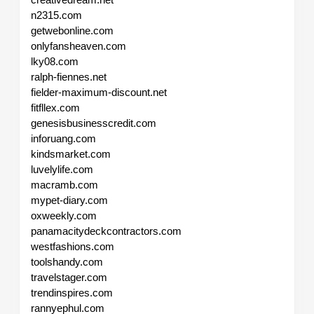
n2315.com
getwebonline.com
onlyfansheaven.com
lky08.com
ralph-fiennes.net
fielder-maximum-discount.net
fitfllex.com
genesisbusinesscredit.com
inforuang.com
kindsmarket.com
luvelylife.com
macramb.com
mypet-diary.com
oxweekly.com
panamacitydeckcontractors.com
westfashions.com
toolshandy.com
travelstager.com
trendinspires.com
rannyephul.com