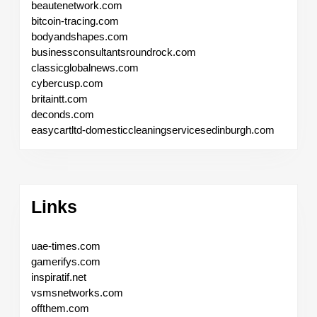
beautenetwork.com
bitcoin-tracing.com
bodyandshapes.com
businessconsultantsroundrock.com
classicglobalnews.com
cybercusp.com
britaintt.com
deconds.com
easycartltd-domesticcleaningservicesedinburgh.com
Links
uae-times.com
gamerifys.com
inspiratif.net
vsmsnetworks.com
offthem.com