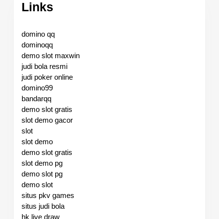
Links
domino qq
dominoqq
demo slot maxwin
judi bola resmi
judi poker online
domino99
bandarqq
demo slot gratis
slot demo gacor
slot
slot demo
demo slot gratis
slot demo pg
demo slot pg
demo slot
situs pkv games
situs judi bola
hk live draw