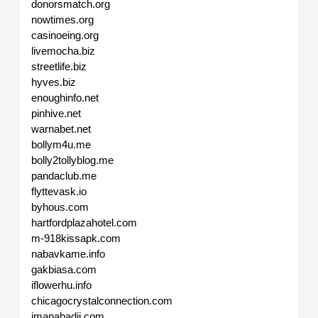
donorsmatch.org
nowtimes.org
casinoeing.org
livemocha.biz
streetlife.biz
hyves.biz
enoughinfo.net
pinhive.net
warnabet.net
bollym4u.me
bolly2tollyblog.me
pandaclub.me
flyttevask.io
byhous.com
hartfordplazahotel.com
m-918kissapk.com
nabavkame.info
gakbiasa.com
iflowerhu.info
chicagocrystalconnection.com
imanabadii.com