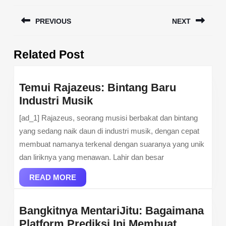
Post
PREVIOUS
NEXT
navigation
Previous
Next
Related Post
post:
post:
Temui Rajazeus: Bintang Baru
Temui
Industri Musik
Rajazeus:
[ad_1] Rajazeus, seorang musisi berbakat dan bintang
Bintang
yang sedang naik daun di industri musik, dengan cepat
Baru
membuat namanya terkenal dengan suaranya yang unik
Industri
dan liriknya yang menawan. Lahir dan besar
Musik
READ
READ MORE
MORE
Bangkitnya MentariJitu: Bagaimana
Platform Prediksi Ini Membuat