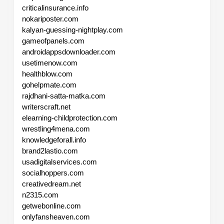
criticalinsurance.info
nokariposter.com
kalyan-guessing-nightplay.com
gameofpanels.com
androidappsdownloader.com
usetimenow.com
healthblow.com
gohelpmate.com
rajdhani-satta-matka.com
writerscraft.net
elearning-childprotection.com
wrestling4mena.com
knowledgeforall.info
brand2lastio.com
usadigitalservices.com
socialhoppers.com
creativedream.net
n2315.com
getwebonline.com
onlyfansheaven.com