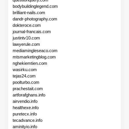
bodybuildinglegend.com
brilliant-nails.com
dandr-photography.com
dokteroce.com
journal-francais.com
justintv10.com
lawyerule.com
mediamingleseaco.com
mtsmarketingblog.com
nghekiemtien.com
wasirku.com
tejas24.com
poolturbo.com
prachestait.com
artforafghans.info
airvendio.info
healthexe.info
puretecx.info
tecadvance.info
aminityio.info