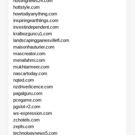
hostingnews24.com
hottstyle.com
howtodiyanything.com
inspiringearthlings.com
investindependent.com
kralbozguncu1.com
landscapinggainesvillefl.com
maisonhauturier.com
mascreator.com
menafahmi.com
mukhtarmeer.com
nascartoday.com
nqted.com
nzdriverlicence.com
pagalguru.com
pcegame.com
pgslot-r2.com
ws-expression.com
zchotels.com
zepfo.com
technologynews5.com