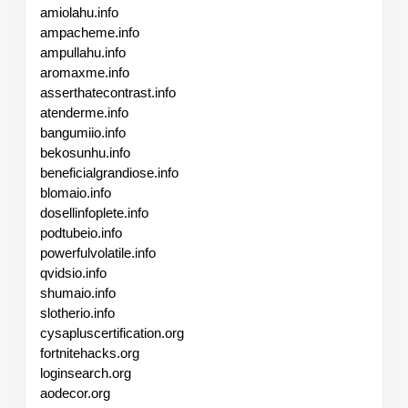
amiolahu.info
ampacheme.info
ampullahu.info
aromaxme.info
asserthatecontrast.info
atenderme.info
bangumiio.info
bekosunhu.info
beneficialgrandiose.info
blomaio.info
dosellinfoplete.info
podtubeio.info
powerfulvolatile.info
qvidsio.info
shumaio.info
slotherio.info
cysapluscertification.org
fortnitehacks.org
loginsearch.org
aodecor.org