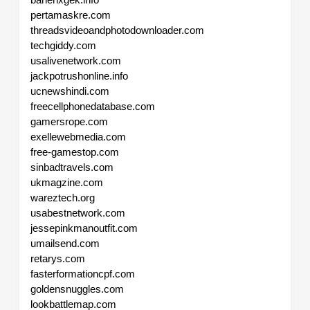
pertamaskre.com
threadsvideoandphotodownloader.com
techgiddy.com
usalivenetwork.com
jackpotrushonline.info
ucnewshindi.com
freecellphonedatabase.com
gamersrope.com
exellewebmedia.com
free-gamestop.com
sinbadtravels.com
ukmagzine.com
wareztech.org
usabestnetwork.com
jessepinkmanoutfit.com
umailsend.com
retarys.com
fasterformationcpf.com
goldensnuggles.com
lookbattlemap.com