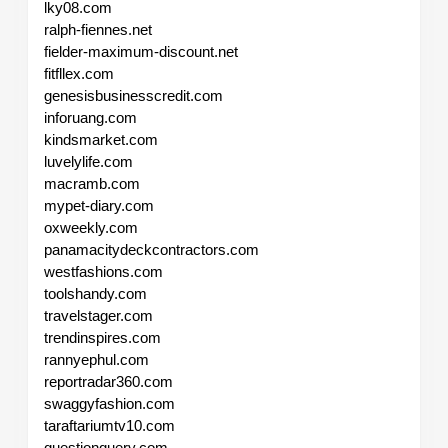
lky08.com
ralph-fiennes.net
fielder-maximum-discount.net
fitfllex.com
genesisbusinesscredit.com
inforuang.com
kindsmarket.com
luvelylife.com
macramb.com
mypet-diary.com
oxweekly.com
panamacitydeckcontractors.com
westfashions.com
toolshandy.com
travelstager.com
trendinspires.com
rannyephul.com
reportradar360.com
swaggyfashion.com
taraftariumtv10.com
questionquery.com