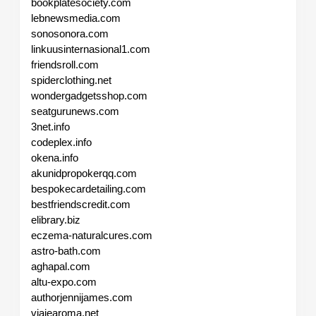
bookplatesociety.com
lebnewsmedia.com
sonosonora.com
linkuusinternasional1.com
friendsroll.com
spiderclothing.net
wondergadgetsshop.com
seatgurunews.com
3net.info
codeplex.info
okena.info
akunidpropokerqq.com
bespokecardetailing.com
bestfriendscredit.com
elibrary.biz
eczema-naturalcures.com
astro-bath.com
aghapal.com
altu-expo.com
authorjennijames.com
viajearoma.net