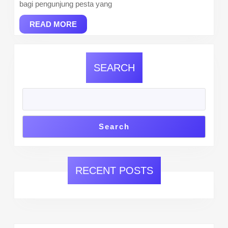
bagi pengunjung pesta yang
Bar88:
READ
Panduan
READ MORE
MORE
untuk
Pengunjung
Pesta
SEARCH
Search
RECENT POSTS