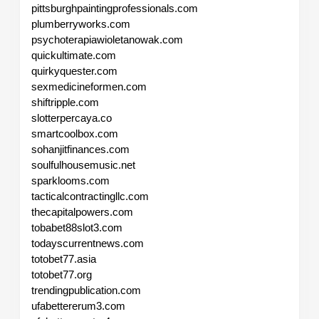
pittsburghpaintingprofessionals.com
plumberryworks.com
psychoterapiawioletanowak.com
quickultimate.com
quirkyquester.com
sexmedicineformen.com
shiftripple.com
slotterpercaya.co
smartcoolbox.com
sohanjitfinances.com
soulfulhousemusic.net
sparklooms.com
tacticalcontractingllc.com
thecapitalpowers.com
tobabet88slot3.com
todayscurrentnews.com
totobet77.asia
totobet77.org
trendingpublication.com
ufabettererum3.com