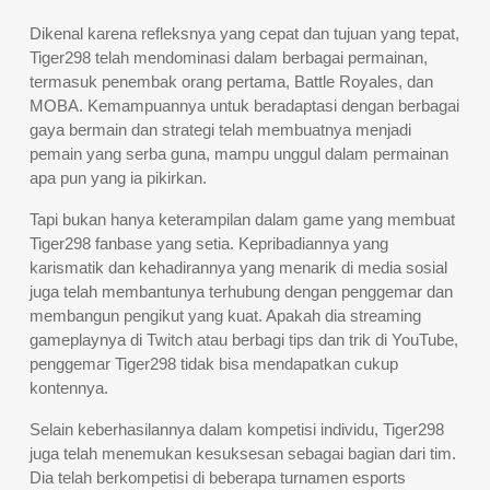
Dikenal karena refleksnya yang cepat dan tujuan yang tepat,
Tiger298 telah mendominasi dalam berbagai permainan,
termasuk penembak orang pertama, Battle Royales, dan
MOBA. Kemampuannya untuk beradaptasi dengan berbagai
gaya bermain dan strategi telah membuatnya menjadi
pemain yang serba guna, mampu unggul dalam permainan
apa pun yang ia pikirkan.
Tapi bukan hanya keterampilan dalam game yang membuat
Tiger298 fanbase yang setia. Kepribadiannya yang
karismatik dan kehadirannya yang menarik di media sosial
juga telah membantunya terhubung dengan penggemar dan
membangun pengikut yang kuat. Apakah dia streaming
gameplaynya di Twitch atau berbagi tips dan trik di YouTube,
penggemar Tiger298 tidak bisa mendapatkan cukup
kontennya.
Selain keberhasilannya dalam kompetisi individu, Tiger298
juga telah menemukan kesuksesan sebagai bagian dari tim.
Dia telah berkompetisi di beberapa turnamen esports