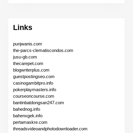
Links
punjwanis.com
the-parcs-clematiscondos.com
jusu-gb.com
thecarepet.com
blogwriterplus.com
guestpostingseo.com
casinogambitpro.info
pokerplaymasters.info
courseoncourse.com
bantinbatdongsan247.com
bahednog.info
bahenxgek.info
pertamaskre.com
threadsvideoandphotodownloader.com