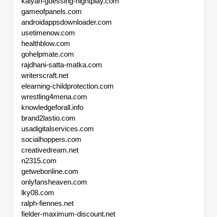
kalyan-guessing-nightplay.com
gameofpanels.com
androidappsdownloader.com
usetimenow.com
healthblow.com
gohelpmate.com
rajdhani-satta-matka.com
writerscraft.net
elearning-childprotection.com
wrestling4mena.com
knowledgeforall.info
brand2lastio.com
usadigitalservices.com
socialhoppers.com
creativedream.net
n2315.com
getwebonline.com
onlyfansheaven.com
lky08.com
ralph-fiennes.net
fielder-maximum-discount.net