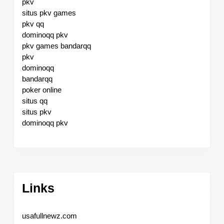
pkv
situs pkv games
pkv qq
dominoqq pkv
pkv games bandarqq
pkv
dominoqq
bandarqq
poker online
situs qq
situs pkv
dominoqq pkv
Links
usafullnewz.com