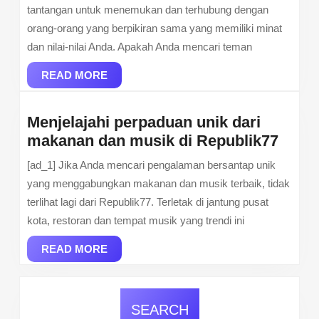
Alat
tantangan untuk menemukan dan terhubung dengan
Utama
orang-orang yang berpikiran sama yang memiliki minat
untuk
dan nilai-nilai Anda. Apakah Anda mencari teman
Berhubungan
READ
dengan
READ MORE
MORE
Orang
yang
Menjelajahi perpaduan unik dari
Berpikir
Menje
makanan dan musik di Republik77
Sama
perp
[ad_1] Jika Anda mencari pengalaman bersantap unik
unik
yang menggabungkan makanan dan musik terbaik, tidak
dari
terlihat lagi dari Republik77. Terletak di jantung pusat
maka
kota, restoran dan tempat musik yang trendi ini
dan
READ
musi
READ MORE
MORE
di
Repub
SEARCH