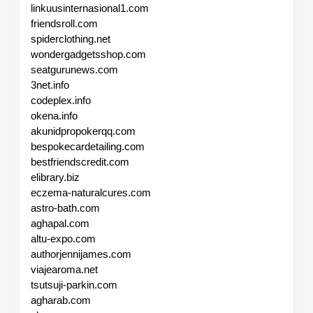
linkuusinternasional1.com
friendsroll.com
spiderclothing.net
wondergadgetsshop.com
seatgurunews.com
3net.info
codeplex.info
okena.info
akunidpropokerqq.com
bespokecardetailing.com
bestfriendscredit.com
elibrary.biz
eczema-naturalcures.com
astro-bath.com
aghapal.com
altu-expo.com
authorjennijames.com
viajearoma.net
tsutsuji-parkin.com
agharab.com