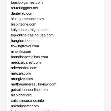
topslotxgames.com
routerloggnet.net
dantella6.com
slotsgamesone.com
hispinzone.com
kalyanbazarnights.com
top-online-casino-usa.com
honghuidoor.com
flowingtravel.com
nineniki.com
brandiospecialists.com
medicalcare7.com
adtennaball.com
nabzah.com
mongive.com
matkagameresultsview.com
getsolutionsonline.com
hispinner.org
criticalinsurance.info
nokariposter.com