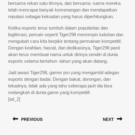
bersama rekan satu timnya, dan bersama -sama mereka
telah mencapai banyak kemenangan dan mendapatkan
reputasi sebagai kekuatan yang harus diperhitungkan.
Ketika esports terus tumbuh dalam popularitas dan
legitimasi, pemain seperti Tiger298 memimpin tuduhan dan
mengubah cara kita berpikir tentang permainan kompetitif.
Dengan keahlian, hasrat, dan dedikasinya, Tiger298 pasti
akan terus membuat nama untuk dirinya sendiri di dunia
esports selama bertahun -tahun yang akan datang.
Jadi awasi Tiger298, gamer pro yang mengambil adegan
esports dengan badai. Dengan bakat, dorongan, dan
tekadnya, tidak ada yang tahu seberapa jauh dia bisa
melangkah di dunia game yang kompetitif.
[ad_2]
Post
PREVIOUS
NEXT
navigation
Previous
Next