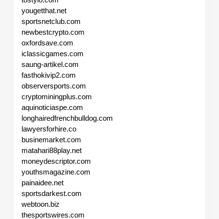
yougetthat.net
sportsnetclub.com
newbestcrypto.com
oxfordsave.com
iclassicgames.com
saung-artikel.com
fasthokivip2.com
observersports.com
cryptominingplus.com
aquinoticiaspe.com
longhairedfrenchbulldog.com
lawyersforhire.co
businemarket.com
matahari88play.net
moneydescriptor.com
youthsmagazine.com
painaidee.net
sportsdarkest.com
webtoon.biz
thesportswires.com