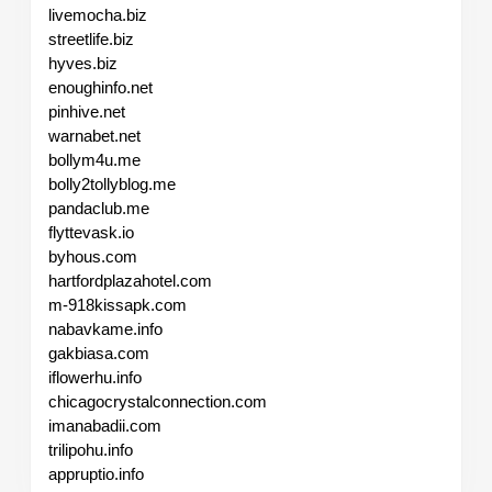
livemocha.biz
streetlife.biz
hyves.biz
enoughinfo.net
pinhive.net
warnabet.net
bollym4u.me
bolly2tollyblog.me
pandaclub.me
flyttevask.io
byhous.com
hartfordplazahotel.com
m-918kissapk.com
nabavkame.info
gakbiasa.com
iflowerhu.info
chicagocrystalconnection.com
imanabadii.com
trilipohu.info
appruptio.info